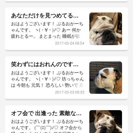
は 笑っておるわけですが 昼間、か
ーちゃんも 犠牲になりました。 坊
あなただけを見つめてる！！
っちゃん 予期せぬ場所に 放置して
おはようございます！ ぶるおかーち
くれとります。 (—＿—) それでは
ゃんです。 ヽ(・∀・)ﾉ♡ あー 何か
参りましょう！ 本日の 坊っちゃん
疲れとるー。 まとまった 睡眠が欲
レポ。 【 おはよーご
しいっ！！ 2日くらい 眠り続けてみ
2017-03-24 06:54
たい！！ 今の かーちゃんには とて
も とても 無理な話ですが 重い体を
奮い立たせて 必死になって 働くの
笑わずにはおれんのです！！
は 夢のため。 坊っちゃんが 走り回
おはようございます！ ぶるおかーち
れる お庭が欲しい！ 坊っちゃんの
ゃんです。 ヽ(・∀・)ﾉ♡ 坊っちゃん
全速力を 見て見たい！ 坊っちゃん
は 今朝も 元気！ 恐ろしい 勢いで 鹿
の 笑顔が見たい。 坊っちゃんの は
の角 ガジっとります。 歯ぁ 折れた
しゃ
2017-03-23 06:33
り 割れたりせんかしら。 と、ちょ
いと 心配します。 (ーдー；) カジ活
している場所… ヨダレすげぇ！！
オフ会で 出逢った 素敵な笑顔！！
(´༎ຶོρ༎ຶོ`) それでは 参りましょう！
おはようございます！ ぶるおかーち
本日の 坊っちゃん レポ。 【 おはよ
ゃんです。 (￣(ｴ)￣)ﾉ♡ オフ会から
ーごぜーまーす！ 】 先ずは 最新映