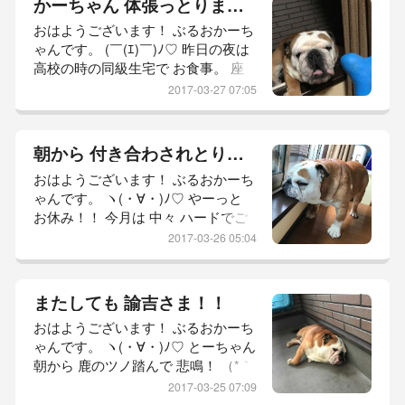
かーちゃん 体張っとります！！
より一層 気分が 悪くなる かーちゃ
おはようございます！ ぶるおかーち
ん。 病は気から。 病は気からなの
ゃんです。 (￣(ｴ)￣)ﾉ♡ 昨日の夜は
だっ！！ (´༎ຶོρ༎ຶོ`) それでは 参りま
高校の時の同級生宅で お食事。 座
しょう！ 本日の 坊っちゃ
っていたら 食事が出て来る 喜び。
2017-03-27 07:05
美味しいお鍋を ご馳走になり。 マ
ッサージまでして貰って シッカリ眠
れて 朝から 気分爽快！ いやー。 久
朝から 付き合わされとります！！
しぶりに 体が軽いっ！！ ヽ(・∀・)ﾉ
おはようございます！ ぶるおかーち
素晴らしい 目覚めを ありがと
ゃんです。 ヽ(・∀・)ﾉ♡ やーっと
う！！ ヽ(・∀・)ﾉ それでは 参りま
お休み！！ 今月は 中々 ハードでご
しょう！ 本日の 坊っちゃん レポ
ざいます。 お食事続きで デブ真っ
2017-03-26 05:04
しぐら。 なのに 寝起きの カップヌ
ードル♡ くぅーー♡ たまらーーん
♡ ヾ(*ΦωΦ)ﾉ ﾋｬｯﾎｩ そして かーち
またしても 諭吉さま！！
ゃんの 楽しみ！ ケツメイシの ツア
おはようございます！ ぶるおかーち
ーが 始まったー♡ 追加公演も 決ま
ゃんです。 ヽ(・∀・)ﾉ♡ とーちゃん
ったー♡ まだ 一般販売されており
朝から 鹿のツノ踏んで 悲鳴！ （*｀
ませんが 追加公演の チケットも
▽´*）ｳﾋｮﾋｮ 昨日の 夜も 踏んどった
2017-03-25 07:09
のに！ （*｀▽´*）ｳﾋｮﾋｮ と、人の事