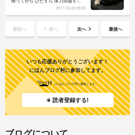
帰ってから ひたすら 体力回復をし
像から。 朝イチ、
ていた 坊っちゃん。 今朝は 4時起
2017-03-22 05:23
き！ あんちゃんとこで 貰ってきた
鹿のツノを ご機嫌さんで ガジガジ
やっとります。 ぶひぶひぶひぶひ
最初へ
前へ
次へ
最後へ
やかましわーいっ！！！ щ(ﾟﾛﾟщ) ｵ
ｰﾏｲｶﾞｰｯ!! もーちょい 寝たかった…
(´༎ຶོρ༎ຶོ`) それでは 参りましょう！
本日の 坊
いつも応援ありがとうございます！
にほんブログ村に参加してます。
※にほんブログ村に遷移します。
読者登録する!
ブログについて