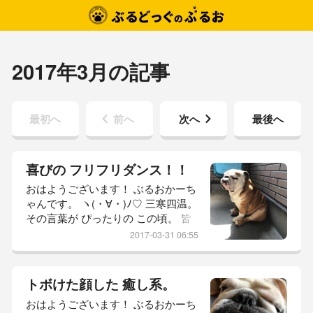
2017年3月の記事
最初へ
前へ
次へ
最後へ
喜びの フリフリダンス！！
おはようございます！ ぶるおかーち
ゃんです。 ヽ(・∀・)ﾉ♡ 三寒四温。
その言葉が ぴったりの この頃。 皆
さま 体調の方は よろしくて？ かー
2017-03-31 06:55
ちゃん？ 絶不調！！で、ございま
す。 Σ(￣ロ￣lll) 片頭痛が ちょー
ヒドイ。 目を開けてられん！ 加え
トボけた顔した 癒し系。
て！ 朝の 坊っちゃんの お世話。 大
おはようございます！ ぶるおかーち
物さま リアルに 直掴み。 (´༎ຶོρ༎ຶོ`)