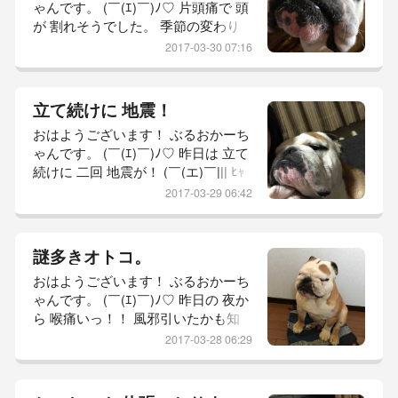
ゃんです。 (￣(ｴ)￣)ﾉ♡ 片頭痛で 頭
大物さま。 手に巻き付けた トイレ
が 割れそうでした。 季節の変わり
ットペーパーより
目。 どーも 体調が おかしくなりま
2017-03-30 07:16
すなぁ。 気温の変化に 体が付いて
いけましぇーん。 (´༎ຶོρ༎ຶོ`) それと
長年 使っていた コタツ。 ご臨終さ
立て続けに 地震！
れました。 坊っちゃんが コンセン
おはようございます！ ぶるおかーち
ト部分を 歪めてしまい 少し歪んで
ゃんです。 (￣(ｴ)￣)ﾉ♡ 昨日は 立て
いるものの とーちゃんが 真っ直ぐ
続けに 二回 地震が！ (￣(エ)￣||| ﾋｬ
に。 かーちゃん 無理やり ね
ｧｱｱｱｱ 一度目は かーちゃん 風呂。
2017-03-29 06:42
素っ裸！ あわわ！あわわ！ 一階の
風呂場で あれだけ 揺れを感じたら
さぞかし 大きな 地震だったんや
謎多きオトコ。
ろ！ と、思ってみたものの 震度
おはようございます！ ぶるおかーち
２。 (—＿—) 二度目は 着替えの 真
ゃんです。 (￣(ｴ)￣)ﾉ♡ 昨日の 夜か
っ最中。 地鳴りと 坊っちゃんの 遠
ら 喉痛いっ！！ 風邪引いたかも知
吠えと 共に ドンッ
れんっ！！ あっちゃこっちゃ 痛い
2017-03-28 06:29
かも知れんっ！！ ヤバイかも知れん
っ！！ 取り敢えず 体温は 計らない
でおく。 熱があると 分かった 瞬間