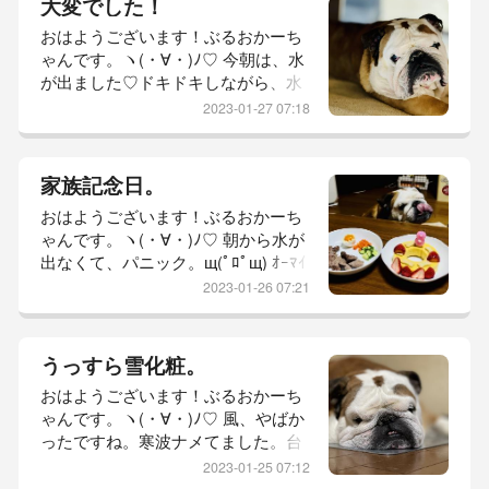
大変でした！
強寒波のピークは過ぎたとばかり。
おはようございます！ぶるおかーち
ニュースでチラッと見たけど積もる
ゃんです。ヽ(・∀・)ﾉ♡ 今朝は、水
だなんて！年明けから暖か過ぎたん
が出ました♡ドキドキしながら、水
かな。さて、昨日のぶるお家。テー
道出しました。ほぉー♡勢いよく水
ブルの下にはブルドッグが落ちてい
2023-01-27 07:18
が出てきて、ひと安心。昨日の、ぶ
ます。毛布を抱...
るお地方は快晴。しかしながら、寒
波の影響で冷え込み人生初の水道凍
家族記念日。
結を経験。1時間ごとに確かめてみ
おはようございます！ぶるおかーち
ますがさっぱりわやですわ。(￣∀
ゃんです。ヽ(・∀・)ﾉ♡ 朝から水が
￣；)結局、太陽が高く登り始めた
出なくて、パニック。щ(ﾟﾛﾟщ) ｵｰﾏｲ
頃…ようやく、ちょろちょろと。ﾜ
ｶﾞｰｯ!!寒波の影響なん？凍結してる
———ヽ(・∀・)ﾉ———ｲ朝ご飯と弁
2023-01-26 07:21
ってこと？人生初かも知れない…南
当...
国ぶるお地方にも最強寒波襲来。坊
っちゃんにとっては、初めての積
うっすら雪化粧。
雪！雪のあるうちに遊ばせてみた
おはようございます！ぶるおかーち
い！かーちゃん、朝からやる気
ゃんです。ヽ(・∀・)ﾉ♡ 風、やばか
満々！なのに、坊っちゃんたら…ベ
ったですね。寒波ナメてました。台
ランダが濡れていてUター
風より風きつかったかも。昨日のお
ン。・・・（#￣∇￣#）・・・ま
2023-01-25 07:12
昼はぶーくん、ホンマに雪降るんか