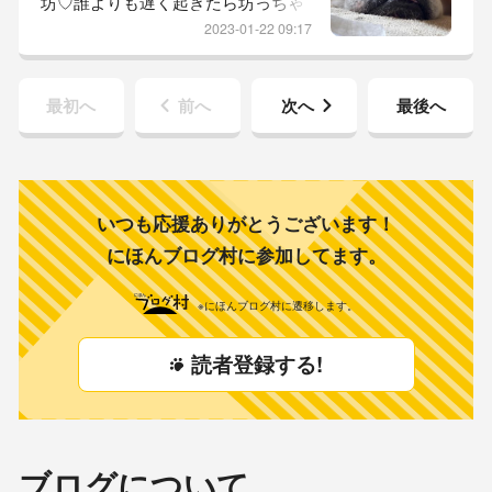
坊♡誰よりも遅く起きたら坊っちゃ
んとべったり。腕枕で寝たり…とー
んは、朝ご飯を食べ終え元気にベラ
ちゃん足開いて…ボク、チン枕で寝
2023-01-22 09:17
ンダでゴロ活していました。お天気
たい…と...
の良い日が続いていますが…寒波は
やってくるのでしょうか？昨日か
最初へ
前へ
次へ
最後へ
ら、この心配ばかりしとります。メ
ダカさん対策がね。普段の冷え込み
程度ならねそのままなんですが…蘭
鋳さんたちも、暖かい部屋に移動さ
せんとあかんし室内チームの心配メ
いつも応援ありがとうございます！
ダカさんた...
にほんブログ村に参加してます。
※にほんブログ村に遷移します。
読者登録する!
ブログについて