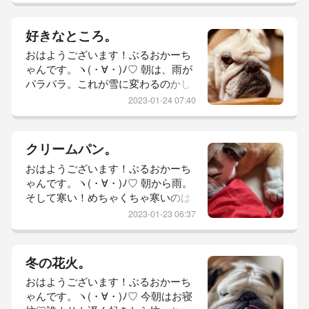
ぁ…予...
なー？とか、言いながら過ごしてま
した。そこまで寒くもない。南国育
好きなところ。
ちのかーちゃんは台風の備えは出来
おはようございます！ぶるおかーち
ても、雪に対する備えは知らん。と
ゃんです。ヽ(・∀・)ﾉ♡ 朝は、雨が
ころがどっこい。（←死語w）昼か
パラパラ。これが雪に変わるのかし
ら、風がびゅーびゅー。あれ？これ
ら？えぇ？ホンマに？な、ぶるお地
もしかしてヤバイ？と、暴風の中を
2023-01-24 07:40
方です。画面いっぱいの坊っちゃん
対策準備...
から。笑顔が…長方形やな…(￣ｍ￣
〃）ぷぷっ！(￣ｍ￣〃）ぷぷっ！
クリームパン。
と、撮りました。まぁ…おブス♡昼
おはようございます！ぶるおかーち
間は、こうしてニヤニヤしながら、
ゃんです。ヽ(・∀・)ﾉ♡ 朝から雨。
坊っちゃんを観察することが多いか
そして寒い！めちゃくちゃ寒いのは
ーちゃん。ほっぺをむにむにしたり
明日らしいけど。今朝もなかなかの
つやつや唇をびろーんとしたりかー
2023-01-23 06:37
冷え込み。１０年に一度の寒波らし
ちゃん...
いのでメダカさん達も家の中に避難
させようかな。ここのところ、春と
冬の花火。
間違えて水面に浮かんでたからね。
おはようございます！ぶるおかーち
ちょっと心配です。さて、休日のお
ゃんです。ヽ(・∀・)ﾉ♡ 今朝はお寝
っさん二人。ぶーくんは、とーちゃ