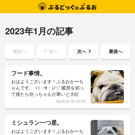
2023年1月の記事
最初へ
前へ
次へ
最後へ
フード事情。
おはようございます！ぶるおかーち
ゃんです。ヽ(・∀・)ﾉ♡ 暖房を切っ
て寝たら坊っちゃんが寒いと大騒
ぎ。自動運転にしておけば良かっ
2023-01-31 07:25
た…・・・（#￣∇￣#）・・・昨日
は、日中久しぶりの10度。そうそ
う！これでこそぶるお地方。南国に
ミシュラン一つ星。
相応しい♡坊っちゃんも、日向ぼっ
おはようございます！ぶるおかーち
こしながら気持ち良さそうなお昼