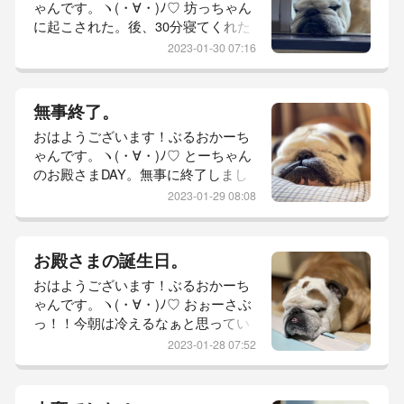
ゃんです。ヽ(・∀・)ﾉ♡ 坊っちゃん
寝。珍しく、ご飯も食べる気満々。
に起こされた。後、30分寝てくれた
フード、ようやくベースが安定して
ら目覚ましが鳴る時間…朝の30分は
きました。ただ、小粒でね…食べる
2023-01-30 07:16
貴重！くぅーーー昨日はご機嫌で久
の下手くそな...
しぶりにベランダに出た坊っちゃ
ん。ここ最近は…寒い！足濡れる！
無事終了。
と、出たがりませんでした。行こう
おはようございます！ぶるおかーち
かな？と、ちと反応するのですが
ゃんです。ヽ(・∀・)ﾉ♡ とーちゃん
ね。窓を開けた瞬間、冷気を感じる
のお殿さまDAY。無事に終了しまし
と無理無理！と、Uターンします。
た。（早よ寝て助かったw）まぁ、
昨日も結局、寒かったのかフリー
2023-01-29 08:08
特にお祝いすることもなくとーちゃ
ズ。お地蔵...
んは仕事帰りに惣菜を買い込み近頃
お気に入りの日本酒で一人宴会しと
お殿さまの誕生日。
っただけですがね。さて、昨日のぶ
おはようございます！ぶるおかーち
るお地方。寒い！最強寒波で残って
ゃんです。ヽ(・∀・)ﾉ♡ おぉーさぶ
いた雪がやっと解けてなくなったと
っ！！今朝は冷えるなぁと思ってい
思ったらまた雪！はぁ？ですわ。(￣
たら…また雪積もってるや
∀￣；)山の方はまだ降ってるの？真
2023-01-28 07:52
ん。・・・（#￣∇￣#）・・・南国
っ...
ぶるお地方。もう南国ではありませ
ん。いやー。ビックリしました。最