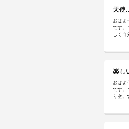
この雨
天使
のでピ
おはよ
ね。笑
です。
ワイワ
しく自
食べる
ーと、
のは…
ほど残
は、心
楽し
ちゃん
おはよ
て久し
です。
昨日は
り空。
温...
◢`+
嫌斜め
べたの
い。食