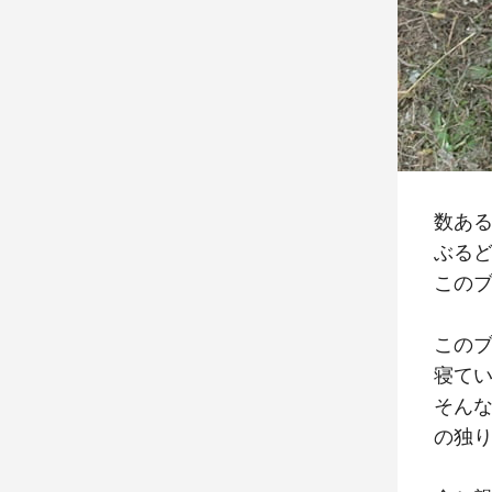
数あ
ぶる
この
この
寝て
そん
の独