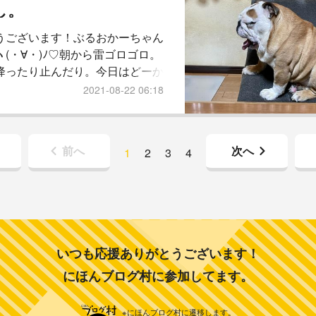
かになったところ。夕方まできっ
し。
続けるでしょう。笑昨日は、また
うございます！ぶるおかーちゃん
り。とーちゃん気に入ってくれた
ヽ(・∀・)ﾉ♡朝から雷ゴロゴロ。
昼ご飯ピザが良い！って...
降ったり止んだり。今日はどーか
ファーに座る姿は、もはや人間w
2021-08-22 06:18
っちゃんから今朝はスタート。な
昼寝から起きてぼっへぇーとして
ていることに気が付いたらしい。
前へ
次へ
1
2
3
4
は、せっせとピザ作り。作り過ぎ
マカレーのスライド料理。生地だ
に行くのも面倒なので生地もコネ
食いしん坊の極み。笑ツナマヨ...
いつも応援ありがとうございます！
にほんブログ村に参加してます。
※にほんブログ村に遷移します。