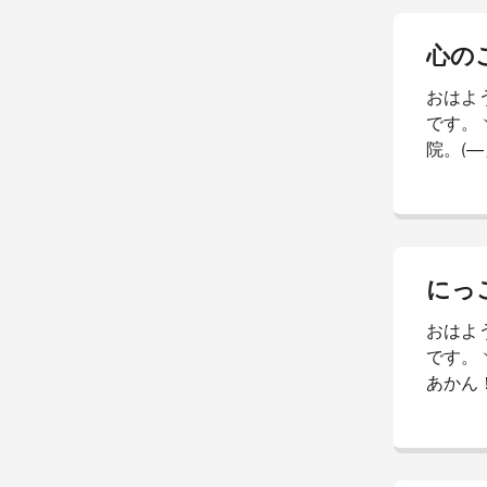
ところ
ら？痛
心の
痺れも
おはよ
調なん
です。
朝も朝
院。(
ラ、...
て待っ
護師さ
んなに
気にな
んよう
にっ
ら、腕
おはよ
感じと
です。
まして
あかん
ます。
気なお
がら何
顔w昨