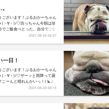
で、増水していて当然泳げません
…。
クニックといったところですが
うございます！ぶるおかーちゃん
因みに、またここ。お弁当買って
ヽ(・∀・)ﾉ♡坊っちゃん今朝は珍
イしながら食べました♡足だけ...
分でご飯食べとった。自分でご飯
だけでえらいなぁーかちこいなぁ
2021-08-24 06:47
褒められてふふん♡って、顔する
この子です。笑中途半端に10粒
していっそ食べたらええのに…
の中に仕舞い込みました。笑かー
い一日！
、天気のせいかちと痛みが出てい
うございます！ぶるおかーちゃん
ぶりに痛み止めを飲んでいます。
ヽ(・∀・)ﾉ♡ザーッと雨降って曇
、ゆっくり湯船に浸かって体を
すこーんと晴れんかいっ！(´◣д
)おっさんブルドッグも朝からご機
2021-08-23 08:15
。(—＿—)昨日は、朝晩自分で食
に今日は、自分で食べへんらし
べて出して、掃除機と闘ってよー