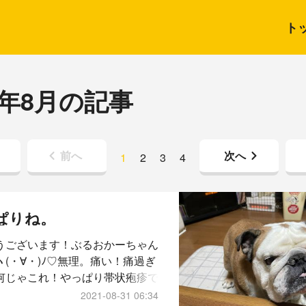
ト
1年8月の記事
前へ
次へ
1
2
3
4
ぱりね。
うございます！ぶるおかーちゃん
ヽ(・∀・)ﾉ♡無理。痛い！痛過ぎ
何じゃこれ！やっぱり帯状疱疹で
めちゃくちゃ広がってきてどこが
2021-08-31 06:34