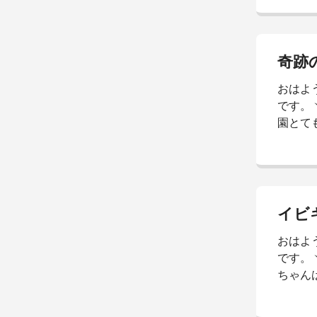
痛いか分
します
か昨日
た。ど
奇跡
ちゃ静
おはよ
自分か
です。ヽ
と寝てく
園とて
ドラマ
うござ
さのぶ
のに…
暑さに
イビ
る。実
おはよ
ね。後
です。
ら、お肌
ちゃん
聞こえ
た。(