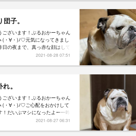
べました。ちょこちょこ起きては
トッピングなしなので出てくるま
てるんでしょう。困ったちゃんで
り団子。
睡！(ーдー；)ま、平和でよろし
うございます！ぶるおかーちゃん
夜、楽しみにしていたSHIRAHA
ヽ(・∀・)ﾉ♡元気になってきまし
ーも、コロナの影響...
昨日の夜まで、真っ赤な顔はして
したが…今朝は普通かな？昨日
2021-08-28 07:51
っちゃんがお昼寝中の隙を狙いか
ん川遊び。またここ。笑平日は貸
♡ぶるお地方、8月はずーっと天
く、二週間ぶりの晴天！まだ増水
外れ。
て水の中、少々濁っておりまし
うございます！ぶるおかーちゃん
気で泳ぐ、アラフォー。笑日焼け
ヽ(・∀・)ﾉ♡ご心配をおかけして
バッチリ。一緒に行った友達も本
す！だいぶマシになったよー一昨
顔が真っ青になり昨日は、顔が真
2021-08-27 06:31
なりまして今朝、鏡を見た感じで
になりつつあるかな？と、いった