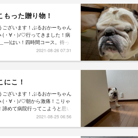
。やっぱり、注射の副作用かし
みの方は、随分と楽になり指先の
こもった贈り物！
なくなりました♡かーちゃんの体
うございます！ぶるおかーちゃん
ぞお構いなし。坊っちゃんは、今
ヽ(・∀・)ﾉ♡行ってきました！病
ご飯ボイコット中。笑チラチ
—＿—)はい！四時間コース。待っ
て、ひたすら待って。流石に、看
2021-08-26 07:31
んに聞きました。まだですか？あ
待たされたら、元気なもんまで病
るわ。んでね。上がらんし、開か
になって指先まで痺れてなんな
こにこ！
の内側を触るとビリビリチリチリ
うございます！ぶるおかーちゃん
ったんですが…お注射、2本やり
ヽ(・∀・)ﾉ♡朝から激痛！こりゃ
。注射打った瞬間から、ちと動...
！諦めて病院行ってこようと思い
この世で一番注射嫌い！朝から元
2021-08-25 06:56
っさん。(—＿—)にっこにこしな
かやったろうとしとります。悪い
日は、お友達と川遊び。ここんと