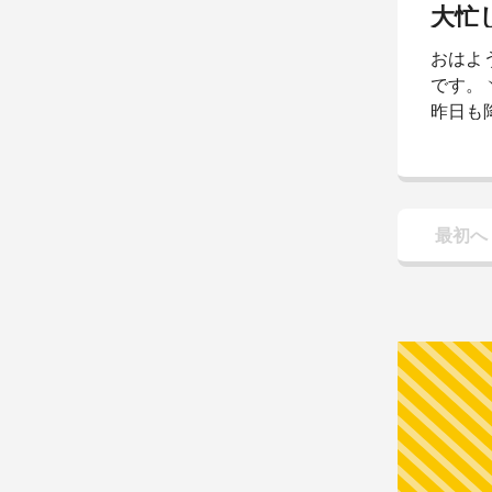
やく静
大忙
と眠り
おはよ
ピザ作
です。
ようでお
昨日も
な？ソ
な、坊
がーい
撮られ
最初へ
笑昨日
たキー
け買い
コネ♡