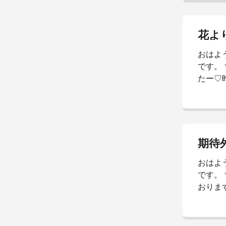
方に食
寝る。
で粘っ
花よ
す。爆
おはよ
い。今
です。
MAラリ
たー♡
おりま
は、坊
ーちゃ
切です
気が悪
期待
してい
おはよ
た。本
です。
対策も
おりま
気...
日は、
っ赤に
は普通