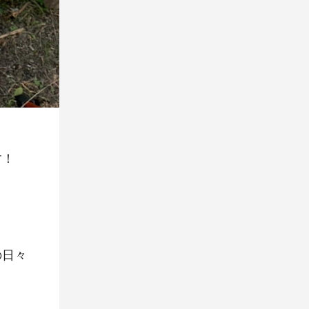
す！
の日々