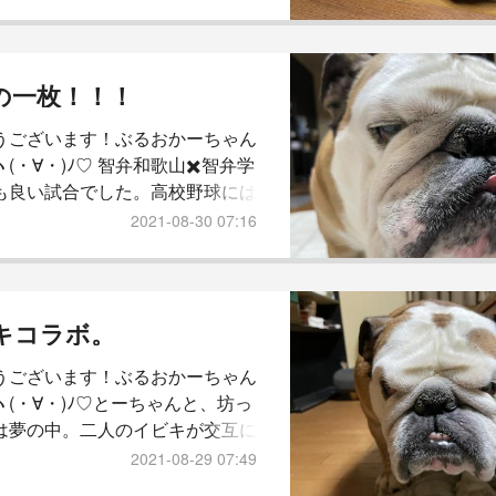
からーん！(T ^ T)全身痛い気が
。坊っちゃんは、知ってか知らず
1日おとなしくしてくれていまし
ーしたん？ってくらい。めちゃく
の一枚！！！
かにしてくれとります。今朝も、
うございます！ぶるおかーちゃん
らご飯を食べてシッコを済ませる
(・∀・)ﾉ♡ 智弁和歌山✖️智弁学
れました。分かるの...
も良い試合でした。高校野球には
があるね♡感動と元気をありがと
2021-08-30 07:16
いました！さて、昨日も危険な暑
るお地方。8月も終わりやという
ずーっと雨やと思ったら、真夏の
逆戻り。かーちゃん体調おかしな
キコラボ。
は、ホンマにおかしいんですが
うございます！ぶるおかーちゃん
で、病院へ行こうかと。少し前か
ヽ(・∀・)ﾉ♡とーちゃんと、坊っ
がかぶれやすか...
は夢の中。二人のイビキが交互に
てきて折角の日曜なのに目が覚め
2021-08-29 07:49
—＿—)この方、昨日は朝ご飯を夕