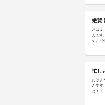
問頂き
この 一
流が 出
上げま
絶賛
ました
おはよ
てこそ
んです。
め。 
１週間
ゃんの
る。 お
っ！！ 
っ払って
忙し
やろう
おはよ
ている。
んです。
ど！！
どーしまし
って 何