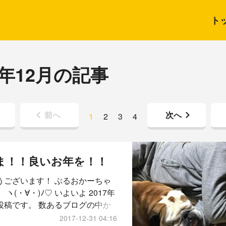
ト
7年12月の記事
前へ
次へ
1
2
3
4
ま！！良いお年を！！
うございます！ ぶるおかーちゃ
 ヽ(・∀・)ﾉ♡ いよいよ 2017年
投稿です。 数あるブログの中か
ぶるどっぐの ぶるお 】 に、ご訪
2017-12-31 04:16