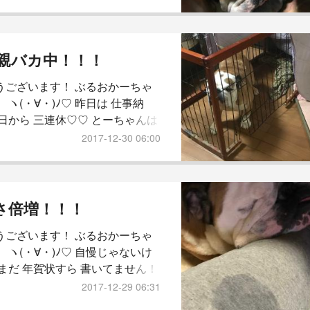
まして ありがとうございます！
年を 振り返り 沢山の方と 良い交
来ました事を 深く 深く お礼申し
す。 休むことなく 続けてこられ
 親バカ中！！！
のも 応援して下さる 皆さまあっ
うございます！ ぶるおかーちゃ
。 歳のせいか 年の瀬が そうさ
 ヽ(・∀・)ﾉ♡ 昨日は 仕事納
今日から 三連休♡♡ とーちゃんは
の お休み。 そやのに！！ とーち
2017-12-30 06:00
 目覚ましが 鳴り響いて 起こされ
っさん 1人で 仕事行って来い
(ｷΦдΦ) 目覚ましの 張本人は 酔
 爆睡！！ (ｷΦдΦ) どー料理して
さ倍増！！！
か。。 かーちゃんは とても 怒っ
うございます！ ぶるおかーちゃ
。 (ｷΦдΦ) それ
 ヽ(・∀・)ﾉ♡ 自慢じゃないけ
 まだ 年賀状すら 書いてません！
ょ！ (´༎ຶོρ༎ຶོ`) 忙しい時に限
2017-12-29 06:31
かと 用事が加わり 更に 忙しさ