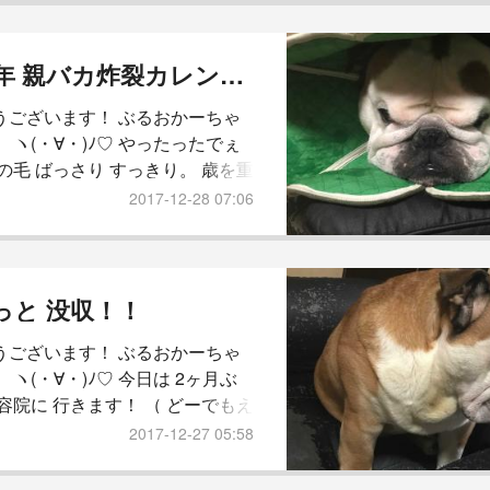
昨日は 叔父さんが 田舎から 大量
。 (´༎ຶོρ༎ຶོ`) 夕方 早よ 出て行か
んのに！ もー 参った！ それでは
2018年 親バカ炸裂カレンダー！！
しょう！ 本日の 坊っちゃん レ
うございます！ ぶるおかーちゃ
 ヽ(・∀・)ﾉ♡ やったったでぇ
の毛 ばっさり すっきり。 歳を重
とに 短くなってきました。 もは
2017-12-28 07:06
髪レベル。 米倉涼子みたいにし
る？ と、注文したら 同級生の か
の 親友は 無理言うな。 と。 (*
 ですよね。 それでは 参りまし
っと 没収！！
本日の 坊っちゃん レポ。 【 お
うございます！ ぶるおかーちゃ
ごぜーまーす！ 】 先ずは ボクに
 ヽ(・∀・)ﾉ♡ 今日は 2ヶ月ぶ
容院に 行きます！ （ どーでもえ
） （*｀▽´*）ｳﾋｮﾋｮ 本来なら も
2017-12-27 05:58
に 予約を入れとったのに 急な 用
ドタバタ変更。 かーちゃん もっさ