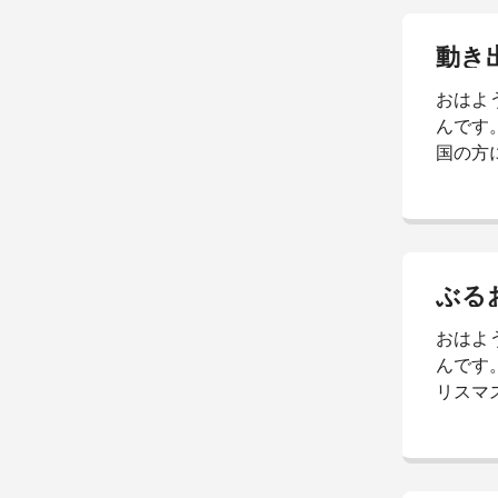
りもさこ
に 飛び
たろかい
おはよ
ましょ
んです。
国の方
今の 気
な 温度。
んの為に
寒過ぎ
ーりー。 
ぶる
う！ 本
おはよ
よ
んです。
リスマ
か。 今
待って
トスパー
ード。 