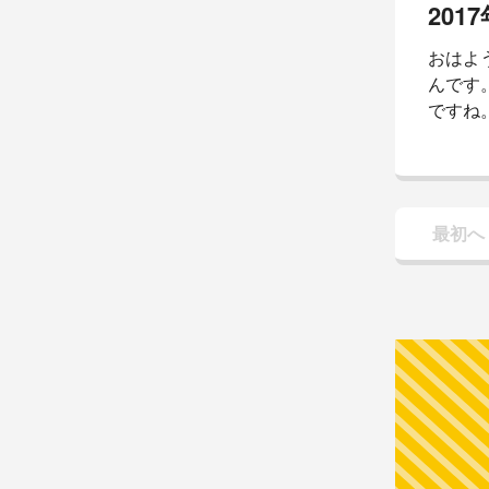
では 
レポ。 
おはよ
ずは 
んです。
ですね
の ご指
トン 
れでは
んの #
最初へ
】 とー
参加。
な。 