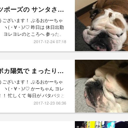
年末年始は 一年で 一番の 書き入
ガッツポーズの サンタさん！！
毎日 キュッと やって 頑張るわ
うございます！ ぶるおかーちゃ
ｳﾘｬ!! (ﾉ▼
 ヽ(・∀・)ﾉ♡ 昨日は 休日出勤
。 ヨレヨレのところへ 参った。
ρ༎ຶོ`) １２月って あっちゅー間に 駆
2017-12-24 07:18
る。 今日は もう クリスマスイブ
！ Σ(ﾟДﾟﾉ)ﾉ かーちゃん 多忙に
坊っちゃんの 写真を撮る 余裕がな
 いつもより 少な目 ） その 少な
ポカポカ陽気で まったりんこ。
で 皆さまに ほっこりを お届け出
うございます！ ぶるおかーちゃ
か 微妙
 ヽ(・∀・)ﾉ♡ かーちゃん ヨレ
！！ 忙しくて 毎日が バタバタと
ります。 とーちゃん弁当も ずっ
2017-12-23 06:36
ボっとります。 だけど この忙し
嫌いじゃない。 何だか ワクワクす
ぁ！！ ヾ(*ΦωΦ)ﾉ ﾋｬｯﾎｩ それ