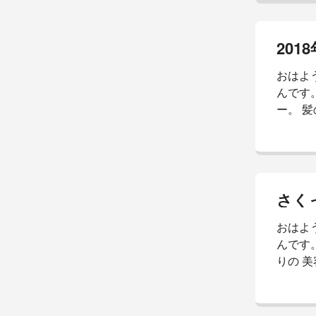
倍増。 
の お魚を
なあか
参りま
おはよ
ポ。
んです。
ー。 髪
ねるご
や、散
てくれ
ーちゃん
￣ｍ￣)
さく
ょう！ 
おはよ
はよー
んです。
りの 美
ぇか？ 
っと前
事で 