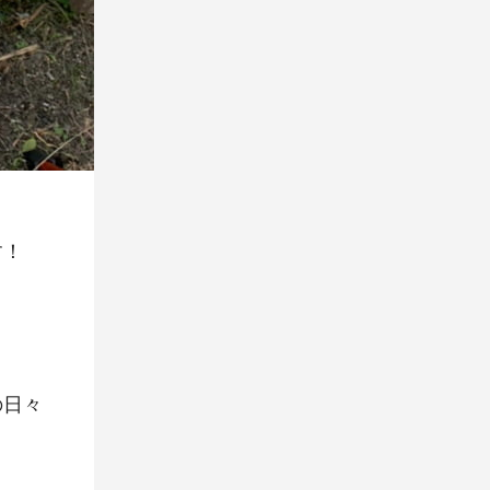
す！
の日々