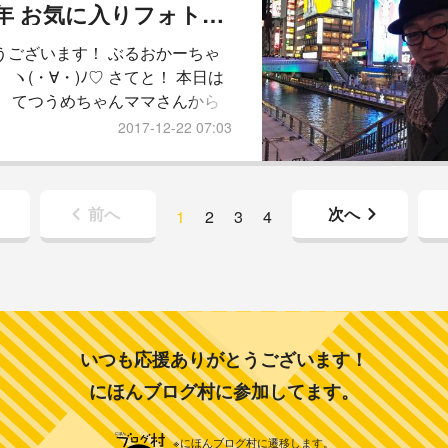
参りましょう！ 本日の 坊っちゃん
2017年 お気に入りフォトバトン
【 おはよーごぜーまーす！ 】 先
うございます！ ぶるおかーちゃ
最新画像でございまーす
 ヽ(・∀・)ﾉ♡ さてと！ 本日は
。 てつうめちゃんママさんから
名で 2017年 お気に入りフォトバ
2017-12-22 07:03
を。 やってみたいと思います！ そ
 参りましょう！ ぶるおかーちゃ
2017年 お気に入りフォト 【 １月
前へ
次へ
1
2
3
4
ちゃんと 2人で ぶるサミットに
 ブル友さん達との 新年会です
大阪っちゅーたら グリコやで！
いつも応援ありがとうございます！
にほんブログ村に参加してます。
※にほんブログ村に遷移します。