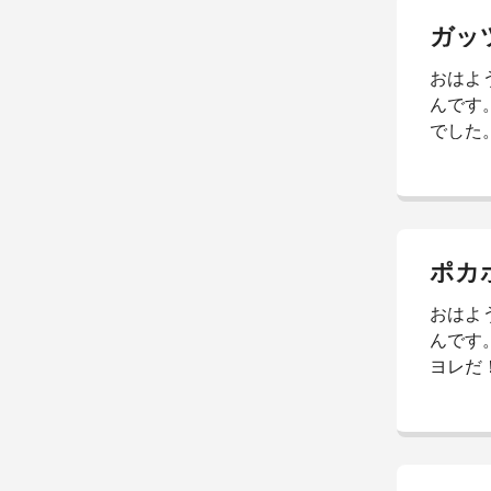
ゃん。 
れ時。 
おはよ
っ！！！ 
んです。
でした
(´༎ຶོ
け抜け
やんけ！
つき 
い。 （
い枚数
おはよ
来るの
んです。
ヨレだ
過ぎと
と サ
さ。 
るんだな