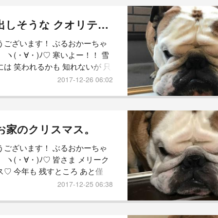
さん。 (ーдー；) どーにか 年内
込めた。 ばっさり さっぱり やっ
動き出しそうな クオリティ！！
！！ ヽ(￣▽￣)ﾉ それでは 参り
うございます！ ぶるおかーちゃ
う！ 本日の
 ヽ(・∀・)ﾉ♡ 寒いよー！！ 雪
には 笑われるかも 知れないが 只
温 5度！！ かーちゃん的に 無理
2017-12-26 06:02
 (´༎ຶོρ༎ຶོ`) 室内温度は 坊っちゃ
 25度やけど。 ローカに 出たら
る。 トイレなんか 冷蔵庫！！ む
(´༎ຶོρ༎ຶོ`) それでは 参りましょ
お家のクリスマス。
日の 坊っちゃん レポ。 【 おは
うございます！ ぶるおかーちゃ
 ヽ(・∀・)ﾉ♡ 皆さま メリーク
ス♡ 今年も 残すところ あと僅
週 頑張ったら 少しだけ 休みが
2017-12-25 06:38
いる！ しかしながら 仕事は ラス
ト。 しかも 休み明けは 既に ハ
(ｏﾟωﾟ)ﾁｰﾝ サービス業の かーち