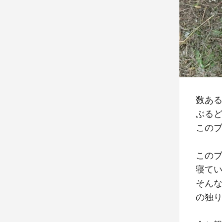
数あ
ぶる
この
この
寝て
そん
の独