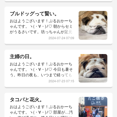
らとる。5分...
番暑い。ぶるお地方では、昔からそ
んな風に言われておりますが…今年
ブルドッグって賢い。
はとんでもなく暑い。催事に関わる
おはようございます！ぶるおかーち
方、体調を崩されないようにして欲
ゃんです。ヽ(・∀・)ﾉ♡ 朝からセミ
しい。ぶるおくん、かーちゃん出か
がうるさいです。坊っちゃんが足元
けてきますね！しじみのような目を
で寝ていて余計に暑く感じます。昨
開けてあいよ！お友達と、近所のパ
2024-07-24 07:09
日は、病院DAY。病院の中に入った
スタ。デ...
途端、げっそりするような
人。・・・（#￣∇￣#）・・・こり
主婦の日。
ゃ…待ちますなぁ…と、腹を括りま
おはようございます！ぶるおかーち
した。診察受けるまで待ってお金払
ゃんです。ヽ(・∀・)ﾉ♡ 今日も暑そ
うまで待って場所移動して薬貰うの
う。昨日の夜も、いつまで経っても
待って痩せこけました。（気持ちが
涼しくなる気配がなくエアコンの温
ねw）みりんを買い忘れたことで
2024-07-23 07:15
度下げたまま。んで、朝方さむ
（まだ買ってな...
っ！！って、なるんですわ。只今の
ぶるお坊っちゃんはこんな感じ。エ
タコパと花火。
アコン温度３度あげて再び寝たかー
おはようございます！ぶるおかーち
ちゃん。坊っちゃん、暑い！と、不
ゃんです。ヽ(・∀・)ﾉ♡ 部屋が…汚
機嫌で起きてきまして。間をとっ