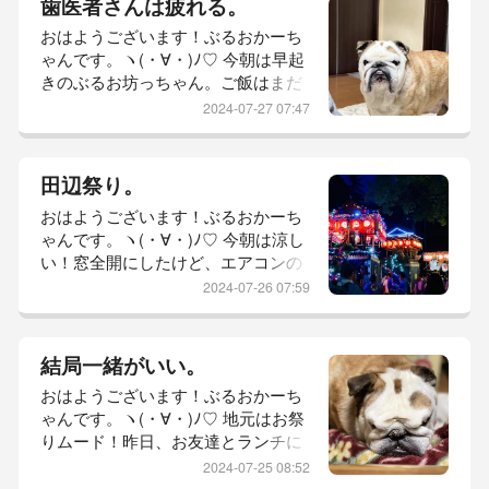
歯医者さんは疲れる。
スゼリー。ブルーベリーソースもま
おはようございます！ぶるおかーち
た作った。桃のコンポートバージョ
ゃんです。ヽ(・∀・)ﾉ♡ 今朝は早起
ン。コンポートも作ったよ。大根お
きのぶるお坊っちゃん。ご飯はまだ
ろしでさっぱり。おにぎらず。集中
か…の、圧がスゴイ。笑じとーっと
している間は、考えなくて済む。坊
2024-07-27 07:47
した目で見られております。と、こ
っちゃん...
こで一度ブログから離れました。笑
先にご飯食べさせた方が静かになる
田辺祭り。
なと。ぶるおくん！かーちゃん、歯
おはようございます！ぶるおかーち
医者さんへ行きますよ！お利口にし
ゃんです。ヽ(・∀・)ﾉ♡ 今朝は涼し
とってね！勝手に行けば？何故起こ
い！窓全開にしたけど、エアコンの
す。しじみのような目を開けて、塩
冷気でめちゃくちゃ結露してる。か
対応。どこにも寄らず高速乗って帰
2024-07-26 07:59
ーちゃんは、昨日朝から頑張ってい
ってきた...
た。お掃除に洗濯、お友達に持って
いく差し入れ。オヤツ作り。夕飯の
結局一緒がいい。
下拵えに、作り置き。汗だく。ま
おはようございます！ぶるおかーち
ず、桃を剥いていつものコンポー
ゃんです。ヽ(・∀・)ﾉ♡ 地元はお祭
ト。レモン汁の中にポイポイ入れて
りムード！昨日、お友達とランチに
元々甘い桃なので、レシピの半分く
行ったらあちこち交通整理する警察
らいのお砂糖入れて灰汁が出てきた
2024-07-25 08:52
官の多いこと！田辺祭りの前後が一