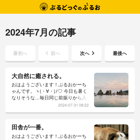
2024年7月の記事
最初へ
前へ
次へ
最後へ
大自然に癒される。
おはようございます！ぶるおかーち
ゃんです。ヽ(・∀・)ﾉ♡ 今日も暑く
なりそうな…毎日同じ前振りから入
ってるような…夏は暑い！当たり
2024-07-31 08:22
前！昨日は、朝から全力で家事をや
っとりました。母上が食べたいと言
うた、ホットケーキと、ブルーベリ
田舎が一番。
ージャム。ブルーベリーヨーグルト
おはようございます！ぶるおかーち
ゼリー。煮物。お昼は素麺でええか