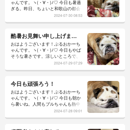
ゃんです。ヽ(・∀・)ﾉ♡ 今日も暑過
ーと、茹で始めた頃に叔父さんから
ぎる。昨日、ちょいと和歌山の都会
電話。電話での説明は難しく…もう
の方へ行ってきたんやけど、40度あ
行くわ！あ！お土産に桃と、桃のコ
2024-07-30 08:53
ったよ。目を疑った。ぶるお地方、
ンポート持...
田舎で良かったと思った。笑とーち
ゃんも、帰宅は早かったものの暑さ
酷暑お見舞い申し上げます。
のためかバテバテ。少し痩せたよう
おはようございます！ぶるおかーち
な？坊っちゃんは、指間炎があちこ
ゃんです。ヽ(・∀・)ﾉ♡ 今日もやば
ち。消毒して、お薬塗りました。高
そうな暑さです。涼しいところで、
温多湿のこの時期、嫌になりますね
のんびり過ごしましょう！坊っちゃ
ぇ。ひどくならないように、ケアし
2024-07-29 07:29
ん、エコですよー。暑い寒いは無駄
たいと...
な動きしませんもん。早朝は空気の
入れ替えタイム。暑かろうが寒かろ
今日も頑張ろう！
うが、毎日やります。この間に、坊
おはようございます！ぶるおかーち
っちゃんのご飯を用意。ご飯やでー
ゃんです。ヽ(・∀・)ﾉ♡ 今日も朝か
おぉ！今朝はしじみの目が開いた！
ら暑いね。人間もブルちゃんも熱中
そんな日は食べる気満々の時です。
症対策しっかり。色々と、不安がよ
笑昨日のお昼は、蛸神さんにブル友
2024-07-28 09:01
ぎるときかーちゃんは何かに集中す
さん大集...
ることが多いです。昨日は、料理に
打ち込みました。デザートのカルピ