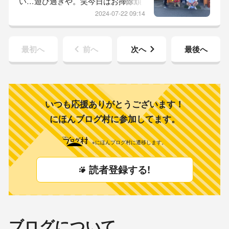
い…遊び過ぎや。笑今日はお掃除頑
て、1.5度下げたら快適！快適！と、
張ろうっと！昨日は、坊っちゃんの
また眠る。昨日は、かーちゃん家事
2024-07-22 09:14
兄弟犬こてつくん。 そして、可愛
を頑張る日...
い姪っ子ちゃんのここねちゃんのパ
パとママが遊びに来ました♡ま、暑
最初へ
前へ
次へ
最後へ
いのでブルたちはお留守番の弾丸な
のですがね。蛸神さんで、タコパ♡
おっさんチーム、仲良く休憩中。ホ
ンマにたこ焼きだけ食べてお留守番
してる、こてっつぁんとここねちゃ
いつも応援ありがとうございます！
んの待つ...
にほんブログ村に参加してます。
※にほんブログ村に遷移します。
読者登録する!
ブログについて