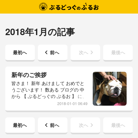
2018年1月の記事
最初へ
前へ
次へ
最後へ
新年のご挨拶
皆さま！ 新年 あけまして おめでと
うございます！ 数ある ブログの 中
から 【 ぶるどっぐの ぶるお 】 に、
ご訪問 頂きまして ありがとうござ
2018-01-01 06:49
います！ （ 昨日も言うたけど！ ）
ヾ(*ΦωΦ)ﾉ ﾋｬｯﾎｩ 坊っちゃんの 大
晦日は… 新年を 迎えるにあたり 大
最初へ
前へ
次へ
最後へ
嫌いな シャンプーをして 男前に磨
きをかけました！ 2018年も クスッ