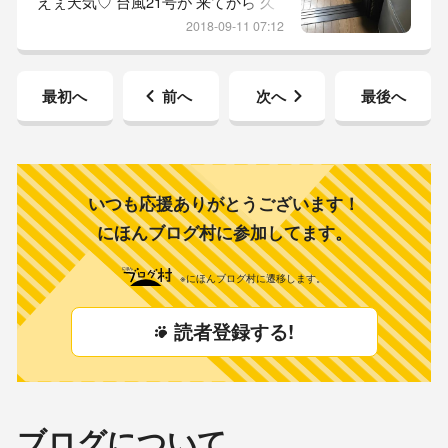
えぇ天気♡ 台風21号が 来てから 久
やっぱりやってやがったし。 朝か
しぶりの快晴。 スッキリしない 天
2018-09-11 07:12
気は 気分も 滅入る。 ついでに かー
ちゃんの 早起き生活も 3日目。 よ
し。 とりあえず、三日坊主にはなら
最初へ
前へ
次へ
最後へ
んかった。 今日も 弁当作ったぞ！
ヽ(｀ェ´)ﾉ それでは 参りましょう！
本日の 坊っちゃん レポ。 【 おはよ
ーごぜーまーす！ 】 先ずは
いつも応援ありがとうございます！
にほんブログ村に参加してます。
※にほんブログ村に遷移します。
読者登録する!
ブログについて