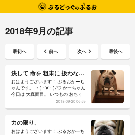
2018年9月の記事
最初へ
前へ
次へ
最後へ
決して 命を 粗末に 扱わないで。
おはようございます！ ぶるおかーち
ゃんです。 ヽ(・∀・)ﾉ♡ かーちゃん
今日は 大真面目。 いつもの おちゃ
らけブログと 違って ちょっと 自分
2018-09-20 06:59
の 意見を。 このブログを いつも見
て下さる方には きっと そんな方は
いないだろうと思う。 何故なら き
力の限り。
っと 皆さん 親バカだから。 かーち
おはようございます！ ぶるおかーち
ゃんの 親バカっぷりに 共感を 抱い