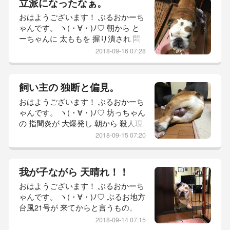
立派になったなぁ。
がある。 どちらも 女性としての 生
おはようございます！ ぶるおかーち
き様を 見せつけられた。 それでは
ゃんです。 ヽ(・∀・)ﾉ♡ 朝から と
参りましょう！ 本日の 坊っちゃん
ーちゃんに 太ももを 握り潰され 悶
レポ。 【 おはよーごぜーまーす！
絶。 何もせずとも 素晴らしい筋肉
2018-09-16 07:28
の 持ち主だった かーちゃん。 それ
も 過去の栄光で 近頃は 自他共に認
める ぽっちゃりさん。 (ーдー；) 溜
飼い主の 独断と偏見。
まった 老廃物を マッサージしてく
おはようございます！ ぶるおかーち
れたのはえぇんやけどもや！ とーち
ゃんです。 ヽ(・∀・)ﾉ♡ 坊っちゃん
ゃんに 絶対 日頃の恨み 晴らされ
の 指間炎が 大爆発し 朝から 殺人現
た！ (ｷΦдΦ) それでは 参りましょう
場になりました。 (´༎ຶོρ༎ຶོ`) 肉球が
2018-09-15 07:20
パンパンに 腫れあがり 床に 足を着
けるのが 辛そうなので 流石に お薬
飲ませました。 やはり 内臓に 負担
我が子ながら 天晴れ！！
がかかりますしね。 これから先、
おはようございます！ ぶるおかーち
否が応でも 薬の 必要性は 出てくる
ゃんです。 ヽ(・∀・)ﾉ♡ ぶるお地方
と思うので なるべく 使いたくはな
台風21号が 来てからと言うもの。
いですが… ササッと 治
ずーっと 雨でございます。 マジで
2018-09-14 07:15
梅雨に 逆戻りしたかのよう。 (ｷΦд