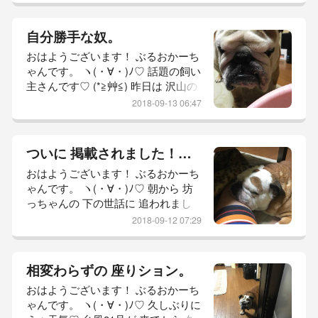
Φ) 困るんです！！ 主婦でもある か
ーちゃんは！！ 大量の 洗濯もん ど
自分勝手な奴。
ーしたらえぇの？？ 干すとこない
おはようございます！ ぶるおかーち
し！ んで！！ 大量の 洗濯もん 処理
ゃんです。 ヽ(・∀・)ﾉ♡ 話題の飼い
してる間に 蚊に ぶっすぶすに やら
主さんです♡ (*≧艸≦) 昨日は 沢山の
れたんですけど！！ (ｷΦдΦ)
コメント ありがとうございました！
2018-09-13 06:47
自分の 書いた記事が ブログ以外に
掲載される。 驚きの 出来事でし
た。 そして！！ かーちゃん Instagra
ついに 掲載されました！！！
mの フォロワーさんが 一気に 増え
おはようございます！ ぶるおかーち
てて これまた 驚き。 Instagramの方
ゃんです。 ヽ(・∀・)ﾉ♡ 朝から 坊
では 動く坊っちゃん を、テーマに
っちゃんの 下の世話に 追われまし
気が向いた時に
た。 (´༎ຶོρ༎ຶོ`) 朝のシッコをしなかっ
2018-09-12 07:29
たので むむむ？？何か 怪しい
っ！！！ と、思っていた かーちゃ
ん。 部屋の中 シッコの形跡はない
相変わらずの 座りション。
かと 探しておったのですが 見当た
おはようございます！ ぶるおかーち
らない。 そんなはずはない！！ こ
ゃんです。 ヽ(・∀・)ﾉ♡ 久しぶりに
んな時は きっと ゲージ！！ (ｷΦдΦ)