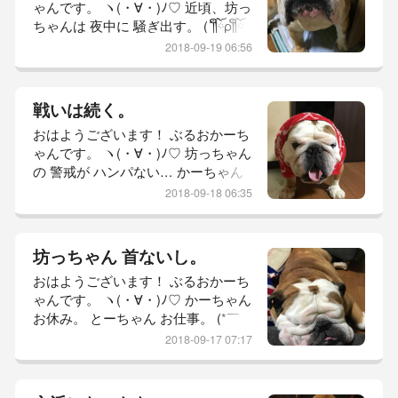
ゃんです。 ヽ(・∀・)ﾉ♡ 近頃、坊っ
てくれているからこそ ここに 訪問
ちゃんは 夜中に 騒ぎ出す。 (´༎ຶོρ༎ຶོ
下さり あー♡ やっぱり 今日も 親バ
`) 夜中に 大物さまを 投下し かーち
カだ
2018-09-19 06:56
ゃんを 起こす。 (´༎ຶོρ༎ຶོ`) かーちゃ
ーんっ！！ 早よ 片付けろーっ！！
と、やかまし。 (ｷΦдΦ) キレイ好き
戦いは続く。
な 坊っちゃん。 自分が 生み出した
おはようございます！ ぶるおかーち
ものとはいえ 大物さまの 存在は 許
ゃんです。 ヽ(・∀・)ﾉ♡ 坊っちゃん
せんらしい。 トイレトレーに アゴ
の 警戒が ハンパない… かーちゃん
乗せ出
の 行動を ジッと 見つめる。 ΣΣ(ﾟдﾟ
2018-09-18 06:35
lll)! かーちゃん！！ 今日は 絶対やら
せんぞっ！！ 物凄く ピリピリした
空気が 流れる。 (*￣ｍ￣) んじゃ 後
坊っちゃん 首ないし。
でしよかな♡ 掃除機さん♡ (*￣ｍ
おはようございます！ ぶるおかーち
￣) それでは 参りましょう！ 本日の
ゃんです。 ヽ(・∀・)ﾉ♡ かーちゃん
坊っちゃん レポ。 【 おはよーごぜ
お休み。 とーちゃん お仕事。 (*￣
ーまーす！
ｍ￣) 朝から ニュースを 見ている。
2018-09-17 07:17
話題は 安室ちゃんと 樹木希林さ
ん。 舞台からの 幕引き。 人生から
の 幕引き。 見ていて 感慨深いもの