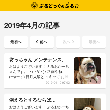
2019年4月の記事
最初へ
前へ
次へ
最後へ
坊っちゃん メンテナンス。
おはようございます！ ぶるおかーち
ゃんです。 ヽ(・∀・)ﾉ♡ 雨やね。
(ーдー；) 日月火曜と イキッて お掃
除したら… 雨やね。 どーしよう。
2019-04-10 07:02
ソファーが 未完成やねんけど。 も
う一日 天日干しや！ と、丸裸にし
てやったんやけど… 困った。 それ
例えるとするならば…
では 参りましょう！ 本日の 坊っち
おはようございます！ ぶるおかーち
ゃん レポ。 【 おはよーごぜーまー