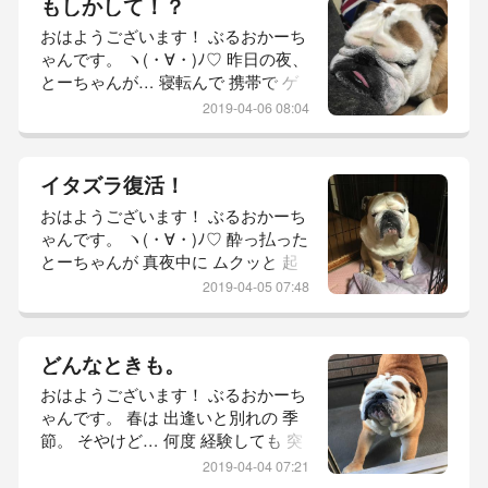
もしかして！？
良かった。 それでは 参りましょ
おはようございます！ ぶるおかーち
う！ 本日の 坊っちゃん レポ。 【 お
ゃんです。 ヽ(・∀・)ﾉ♡ 昨日の夜、
はよーごぜーまーす！ 】 先ずは 爆
とーちゃんが… 寝転んで 携帯で ゲ
睡中の 男性軍から。 (*￣(ｴ
ームを。 かーちゃん トイレに入っ
2019-04-06 08:04
てると ゴンッ！って、物凄い音と
悲鳴がっ！！ 手を滑らせて 携帯を
オデコに 落とした！ どっち 勝った
イタズラ復活！
と思う？ （*｀▽´*）ｳﾋｮﾋｮ とーちゃ
おはようございます！ ぶるおかーち
んの オデコは 無傷！ 携帯の画面 割
ゃんです。 ヽ(・∀・)ﾉ♡ 酔っ払った
れましてんでー！！！ とーちゃん
とーちゃんが 真夜中に ムクッと 起
デコ最強やな。 それでは 参りまし
きてきて クローゼットに 向かい… Σ
2019-04-05 07:48
(ﾟдﾟ|||) あかんやつや！ と、瞬時に
判断した かーちゃん。 無事に トイ
レに 誘導。 (—＿—) 起きとって 良
どんなときも。
かった。 てか 部屋で シッコは 坊っ
おはようございます！ ぶるおかーち
ちゃんだけで 十分やし。 それでは
ゃんです。 春は 出逢いと別れの 季
参りましょう！ 本日の 坊っちゃん
節。 そやけど… 何度 経験しても 突
レポ。 【 おはよ
然の別れは 慣れませんね。 心が付
2019-04-04 07:21
いていかん。 突然の別れ。 ブルと