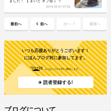
ました！ 【 まいど オフ会 】 ﾜ
しい文化を 取り入れ 日々の暮らし
———ヽ(・∀・)ﾉ———ｲ いやー。
が 穏
2019-04-01 07:23
京都、寒かったです。 だけど 暑い
よりは 有り難い。 暑さ対策も 万全
の状態にしとったのですが 何も 使
最初へ
前へ
次へ
最後へ
わずに 済みました！ それでは 参り
ましょう！ 本日の 坊っちゃん レ
ポ。 【 おはよーごぜーまーす！ 】
先ずは 死んだように 眠り続ける 坊
っ
いつも応援ありがとうございます！
にほんブログ村に参加してます。
※にほんブログ村に遷移します。
読者登録する!
ブログについて