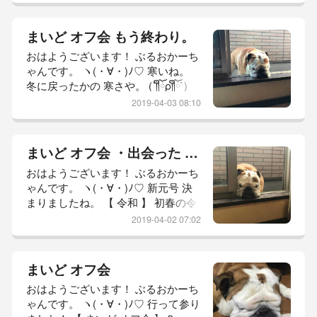
暮らす オーナーさまは 必ず どこか
で 経験すると思う。 自分かも 知れ
まいど オフ会 もう終わり。
ないし 身近な お友達かも知れな
おはようございます！ ぶるおかーち
い。 元気やったのに この前 会った
ゃんです。 ヽ(・∀・)ﾉ♡ 寒いね。
ばかりやんか そんな 経験から 会い
冬に戻ったかの 寒さや。 (´༎ຶོρ༎ຶོ`)
たいと 思ったら 会いに行こう。 行
坊っちゃんは ようやく フード食べ
ける範囲の
2019-04-03 08:10
始めまして どこか 具合でも 悪いの
か？ と、心配しておったのですが…
どーやら オフ会で おいちーお肉を
まいど オフ会 ・出会った お友達
食べて ボク フードなんかいりませ
おはようございます！ ぶるおかーち
ん病に かかってしもた 模様。 (ーд
ゃんです。 ヽ(・∀・)ﾉ♡ 新元号 決
ー；) それでは 参りましょう！ 本日
まりましたね。 【 令和 】 初春の令
の 坊っちゃんと オフ会
月にして 気淑く風和ぎ 梅は鏡
2019-04-02 07:02
前の粉を披き 蘭は珮後の香を薫ら
す 令和には、 人々が美しく心を寄
せ合う中で、文化が生まれ育つ そん
まいど オフ会
な 意味が込められているのだとか。
おはようございます！ ぶるおかーち
まもなく 平成が 終わり 令和の 時代
ゃんです。 ヽ(・∀・)ﾉ♡ 行って参り
が やってくる。 良い文化は 残し 新