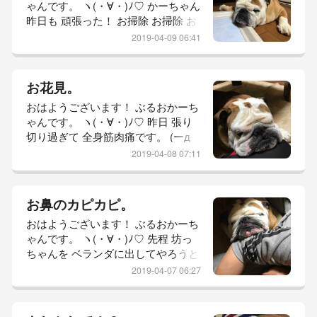
ゃんです。 ヽ(・∀・)ﾉ♡ かーちゃん
す！ 】 先ずは ご飯待ちの 坊っちゃ
昨日も 頑張った！ お掃除 お掃除 お
んから。 (￣(ｴ)￣)ﾉ 爆睡中でし
掃除三昧！ ソファーも 分解して 洗
2019-04-09 06:41
ったりまして… 疲れ果てて 途中で
やめました。 （*｀▽´*）ｳﾋｮﾋｮ 今日
も 良い天気らしいので もう 一日 頑
お花見。
張ろ！ それでは 参りましょう！ 本
おはようございます！ ぶるおかーち
日の 坊っちゃん レポ。 【 おはよー
ゃんです。 ヽ(・∀・)ﾉ♡ 昨日 張り
ごぜーまーす！ 】 先ずは 爆睡中の
切り過ぎて 全身筋肉痛です。 (ーд
坊っちゃんから。 ヽ
ー；) ちと 歩いて ちと 掃除しただけ
2019-04-08 07:11
なのですが… なぜこーなる。 そし
て 今朝！ 雨降っとるし。 普段せん
ことしたら 雨降るのぉ。 (ーдー；)
お鼻のカピカピ。
それでは 参りましょう！ 本日の 坊
おはようございます！ ぶるおかーち
っちゃん レポ。 【 おはよーごぜー
ゃんです。 ヽ(・∀・)ﾉ♡ 先程 坊っ
まーす！ 】 先ずは 朝の二度寝タイ
ちゃんを ベランダに出してやろうと
ム！ の、坊っちゃんから。 (*
窓を開けたら 網戸が閉まっていて
2019-04-07 06:27
結構な 勢いで 顔ぶつけさせてしも
ーた。 けど… 爆笑してしもーた。
（*｀▽´*）ｳﾋｮﾋｮ 真っ平らの お顔で