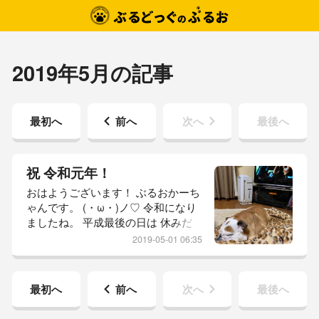
2019年5月の記事
最初へ
前へ
次へ
最後へ
祝 令和元年！
おはようございます！ ぶるおかーち
ゃんです。 (・ω・)ノ♡ 令和になり
ましたね。 平成最後の日は 休みだ
った とーちゃんと 坊っちゃんと 変
2019-05-01 06:35
わらぬ 日常を 過ごし… また 令和に
変わった 今日も いつもと 変わらな
い 朝を 迎えております。 いつもと
最初へ
前へ
次へ
最後へ
変わらない。 それって とても 幸せ
なことなんだよね。 日常の ちっこ