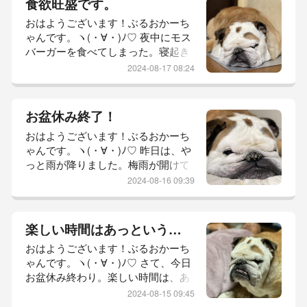
食欲旺盛です。
良、三重の県境ルートを使い行きは
おはようございます！ぶるおかーち
スイスイ。帰りはツライ。普通に行
ゃんです。ヽ(・∀・)ﾉ♡ 夜中にモス
けばすんなり帰れたのにUターンせ
バーガーを食べてしまった。寝起き
ぇ！あっちの道や！こっちの道や！
の顔が浮腫みすぎて笑える。かーち
と、とーちゃんに振り回されてめち
2024-08-17 08:24
ゃんは、通常通り朝から家事をこな
ゃくちゃ...
しておりました。暑くなると、ぶー
くんの部屋へ。あー♡涼し♡2回目
お盆休み終了！
の洗濯終えてメダカさんたちを観察
おはようございます！ぶるおかーち
してあー♡涼し♡お？ちと動きまし
ゃんです。ヽ(・∀・)ﾉ♡ 昨日は、や
たか？と、一人ニヤニヤ。母上を連
っと雨が降りました。梅雨が開けて
れて買い物に出かけ帰ってきてもこ
から初めてかも？夕方少し降っただ
の場所。ぶるおくん、相変わらずエ
2024-08-16 09:39
けで涼しかったです。昨日は、まっ
コな生活...
たり最終日は、いつもどこにも行か
ず買い物したりくらいに過ごすぶる
楽しい時間はあっという間。
お家ですが…夕方、親方さまからお
おはようございます！ぶるおかーち
食事のお誘い。行きます！と、二つ
ゃんです。ヽ(・∀・)ﾉ♡ さて、今日
返事で。笑ぼけーっと雨の中メダカ
お盆休み終わり。楽しい時間は、あ
見とったかーちゃん。ずぶ濡れ。と
っという間に過ぎましたねぇ。朝か
ーちゃんに早よ用意して！と、めち
2024-08-15 09:45
らメダカさん眺めておりました。今