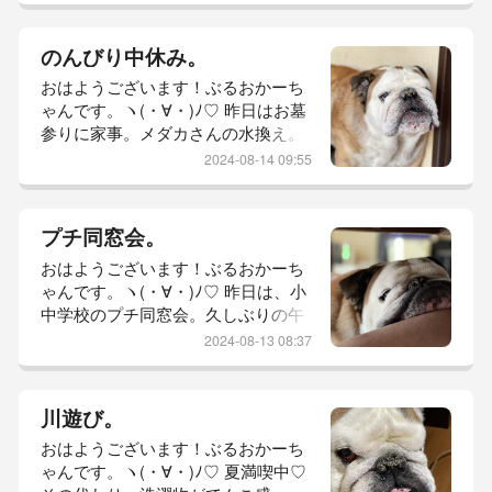
ゃくちゃ...
朝も、坊っちゃんの飯くれ！飯はま
だか！の、ギャン吠えで起こされま
のんびり中休み。
した。笑メダカさんにミジンコをあ
おはようございます！ぶるおかーち
げて外で追いかける姿を眺めていた
ゃんです。ヽ(・∀・)ﾉ♡ 昨日はお墓
のですがその間に、母上がデイサー
参りに家事。メダカさんの水換え。
ビスに行ってしまったようです。お
まだ疲れ取れないw午前中は、母上
らん！あれ？どこ行った！？と、探
2024-08-14 09:55
リハビリ。リハビリ終わって暑くな
し回って...
る前に！と、急いでお墓参りに向か
ったけどすでに暑い！！(—＿—)と
プチ同窓会。
ーちゃんと二人汗だく。汗だくで帰
おはようございます！ぶるおかーち
って来ると、坊っちゃんの部屋涼し
ゃんです。ヽ(・∀・)ﾉ♡ 昨日は、小
いー！！！アイス食べて、体を冷や
中学校のプチ同窓会。久しぶりの午
してるとぶーくんがボクも食べま
前様。眠てぇ。笑出かける労力のた
す。すみません。ぶーくんはこれ食
2024-08-13 08:37
めに午前中は必死の主婦業。ぶーく
べられな...
ん、尻隠れてませんよ？・・・（#
￣∇￣#）・・・友達の家でする予定
川遊び。
が人数が増え過ぎて近所の会館を借
おはようございます！ぶるおかーち
りてスタートw一昨日、BBQしたば
ゃんです。ヽ(・∀・)ﾉ♡ 夏満喫中♡
かりのかーちゃん。道具は山ほどあ