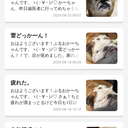
ゃんです。ヽ(・∀・)ﾉ♡ かーちゃ
底が見えて参りました。すごいね！
ん、昨日歯医者に行ってめちゃくち
大きなスーパーにもない。小さなス
ゃ元気ありません。下の唇、アンコ
ーパーにもない。ドラッグストアに
2024-08-20 09:07
ウみたいになってるんですが大丈夫
もない。ま、...
でしょうか？笑昨日は、久しぶりに
しっかり雨が降ったなぁって感じ。
雷どっかーん！
一気に涼しくなりました。早朝か
おはようございます！ぶるおかーち
ら、メダカさんの水の排出。ついで
ゃんです。ヽ(・∀・)ﾉ♡ 雷どっかー
に選別も。一気に水温が下がってし
ん！！で、目が覚めました。家の上
まいダルマメダカとして産まれてき
で鳴ったような音したけどとーちゃ
た子たちは、転覆する子も。そちら
2024-08-19 09:29
んも、坊っちゃんもイビキかいて
も、薬浴して...
た。笑その光景にほっこりして（呆
れてw）トイレに行ったんやけど…
疲れた。
朝焼けの気持ち悪かったこと。かー
おはようございます！ぶるおかーち
ちゃんの中で朝焼けとはお天気下り
ゃんです。ヽ(・∀・)ﾉ♡ さぁ！ちと
坂！の、イメージなんです。秋に一
疲れが溜まっとるけど今日も1日頑
歩近付いたかなって思えるしね。そ
張ろう！！昨日は、かーちゃんゴロ
れにしては暑いけど。笑夏が大好き
2024-08-18 10:12
ゴロ。夜のために昼寝。急遽、親方
なかーちゃ...
さまにお休みをいただき行ってきま
した。熊野大花火大会。和歌山、奈