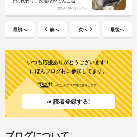
その代わり、洗濯物がてんこ盛
りまっせーな、状態。一人設置も余
り。・・・（#￣∇￣#）・・・朝ご
裕。それだけで満足して、もう動か
2024-08-12 08:45
飯を食べて、坊っちゃんの睡魔が再
ん！...
び襲ってきた頃。かーちゃんお出か
け。夏はBBQでしょ♡（しょっちゅ
最初へ
前へ
次へ
最後へ
うしてる気もしますが…）初泳ぎも
しました♡毎年恒例のBBQに今年は
ポンプリ家も一緒に参加♡心配して
いた子供たちもすっかり打ち解けて
楽しそうに遊んでいました♡川で体
いつも応援ありがとうございます！
が冷え...
にほんブログ村に参加してます。
※にほんブログ村に遷移します。
読者登録する!
ブログについて