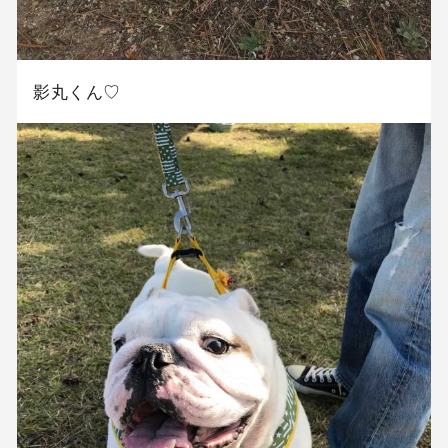
影丸くん♡