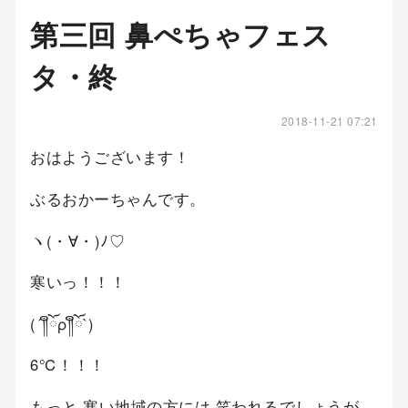
第三回 鼻ぺちゃフェス
タ・終
2018-11-21 07:21
おはようございます！
ぶるおかーちゃんです。
ヽ(・∀・)ﾉ♡
寒いっ！！！
(´༎ຶོρ༎ຶོ`)
6℃！！！
もっと 寒い地域の方には 笑われるでしょうが