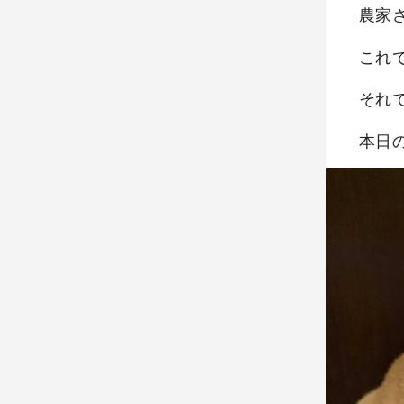
農家さ
これ
それ
本日の