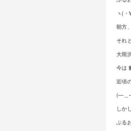
ヽ(・
朝方
それ
大雨
今は
近頃の
(—＿
しか
ぶる