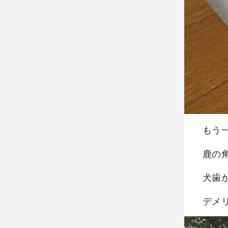
もう
鹿の
犬歯
デメ