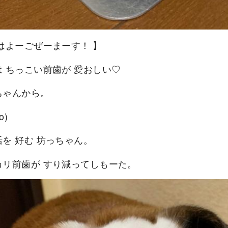
おはよーごぜーまーす！ 】
は ちっこい前歯が 愛おしい♡
ちゃんから。
o)
を 好む 坊っちゃん。
カリ前歯が すり減ってしもーた。