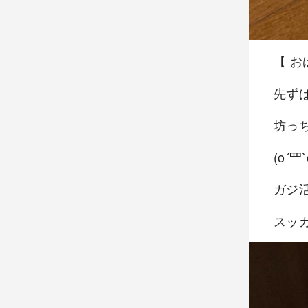
【 
先ず
坊っ
(o´罒`
ガジ活
スッ