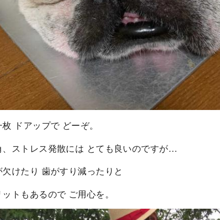
一枚 ドアップで どーぞ。
角、ストレス発散には とても良いのですが…
が欠けたり 歯がすり減ったりと
リットもあるので ご用心を。