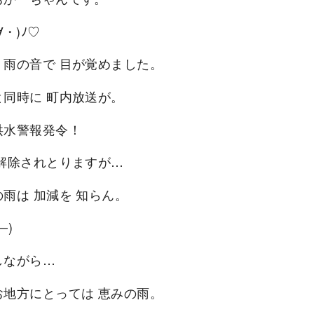
∀・)ﾉ♡
、雨の音で 目が覚めました。
と同時に 町内放送が。
洪水警報発令！
 解除されとりますが…
雨は 加減を 知らん。
—)
しながら…
お地方にとっては 恵みの雨。