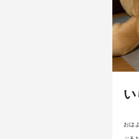
い
おは
ぶる