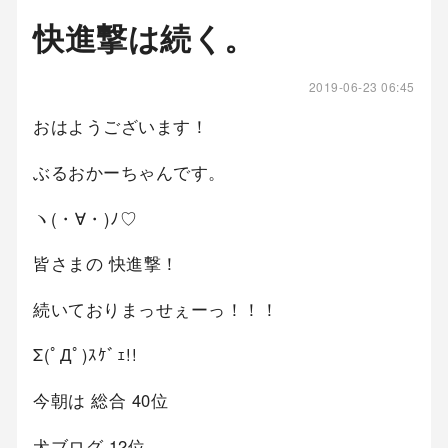
快進撃は続く。
2019-06-23 06:45
おはようございます！
ぶるおかーちゃんです。
ヽ(・∀・)ﾉ♡
皆さまの 快進撃！
続いておりまっせぇーっ！！！
Σ(ﾟДﾟ)ｽｹﾞｪ!!
今朝は 総合 40位
犬ブログ 12位