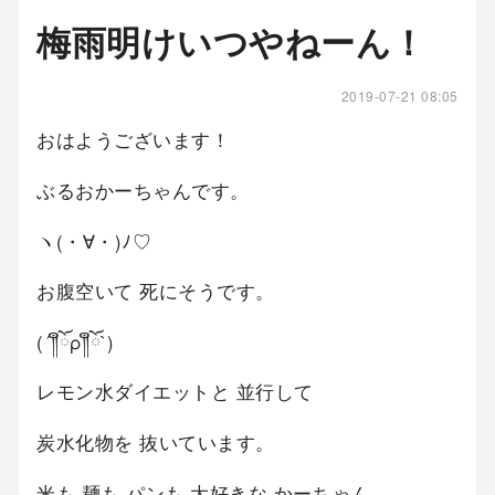
梅雨明けいつやねーん！
2019-07-21 08:05
おはようございます！
ぶるおかーちゃんです。
ヽ(・∀・)ﾉ♡
お腹空いて 死にそうです。
(´༎ຶོρ༎ຶོ`)
レモン水ダイエットと 並行して
炭水化物を 抜いています。
米も 麺も パンも 大好きな かーちゃん。