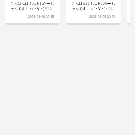
こんばんは！ぶるおかーち
こんばんは！ぶるおかーち
ゃんです！ヽ(・∀・)ﾉ♡足
ゃんです！ヽ(・∀・)ﾉ♡指
洗いが嫌で、エリカラが乱
の間がスッキリしないりっ
2026-08-06 20:35
2026-08-05 20:29
れるほど大暴れしてくれと
ちゃんは昨日の夜から、寝
りますwりっちゃんやらな
る前に消毒液で足を洗うこ
いもんねぇー捕まらないも
とになりましたドライヤー
んねぇーと、テーブルの下
は苦手で怒るのでしっかり
を潜り抜けそして、自らド
タオルドライしています舐
アを開けて逃げていくかー
めないようにエリカラ着け
ちゃん追いかけ回して必死
ると途端におブスになりま
最後は部屋の隅に追い込み
すwこれで良くなるといい
洗われますw汗腺が多いと
なぁ台風の影響か、風が出
診断されてるりっちゃん指
てきました！窓を開けると
の間は、ねちょねちょどう
風が通って涼しいですカラ
にかして舐めようとし、エ
ッとした暑さが続いている
リカラも上手に脱いでしま
のでりっちゃんの指間炎も
うときもあ...
カラッとし...