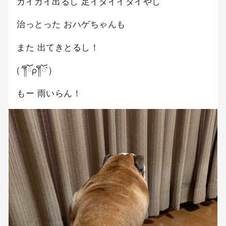
カイカイ出るし 足イタイイタイやし
治っとった おハゲちゃんも
また 出てきとるし！
(´༎ຶོρ༎ຶོ`)
もー 雨いらん！