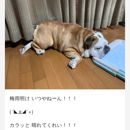
梅雨明け いつやねーん！！！
(´◣д◢`+)
カラッと 晴れてくれい！！！