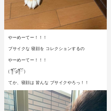
やーめーてー！！！
ブサイクな 寝顔を コレクションするの
やーめーてー！！！
(´༎ຶོρ༎ຶོ`)
てか、寝顔は 皆んな ブサイクやろっ！！