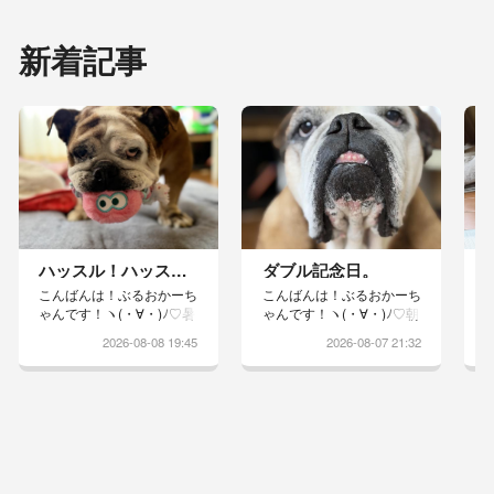
新着記事
ハッスル！ハッスル！
ダブル記念日。
こんばんは！ぶるおかーち
こんばんは！ぶるおかーち
ゃんです！ヽ(・∀・)ﾉ♡暑
ゃんです！ヽ(・∀・)ﾉ♡朝
い夏は、冷房の効いた部屋
から沢山のお誕生日メッセ
2026-08-08 19:45
2026-08-07 21:32
でハッスル！ハッスル！引
ージありがとうございます
っ張りっこしてりっちゃん
♡8月7日は、かーちゃん
のだもんねーと、挑発され
の誕生日そして結婚記念日
て奪ってやったりwwりっ
でもあります誕生日が結婚
ちゃんのイキイキとしたお
記念日だなんてロマンチッ
顔がまた愛おしいです♡
ク♡と、思ったそこのあな
た！違いまっせwさすがの
ともちゃんも、自分の誕生