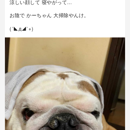
涼しい顔して 寝やがって…
お陰で かーちゃん 大掃除やんけ。
(´◣д◢`+)