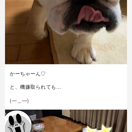
かーちゃーん♡
と、機嫌取られても…
(—＿—)