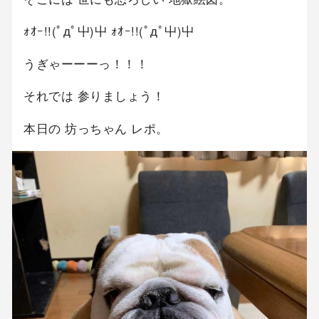
ｫｵｰ!!(ﾟдﾟ屮)屮 ｫｵｰ!!(ﾟдﾟ屮)屮
うぎゃーーーっ！！！
それでは 参りましょう！
本日の 坊っちゃん レポ。