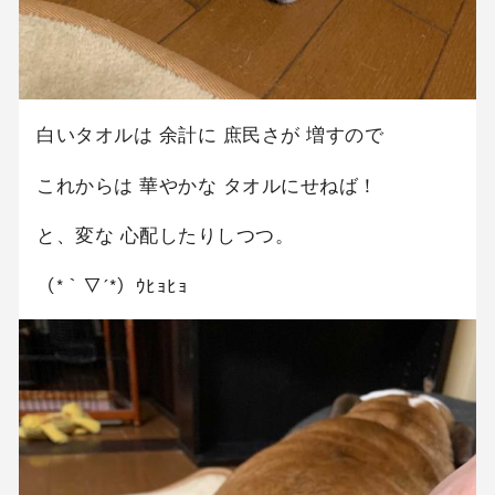
白いタオルは 余計に 庶民さが 増すので
これからは 華やかな タオルにせねば！
と、変な 心配したりしつつ。
（*｀▽´*）ｳﾋｮﾋｮ