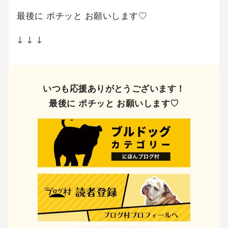
最後に ポチッと お願いします♡
↓ ↓ ↓
いつも応援ありがとうございます！
最後に ポチッと お願いします♡