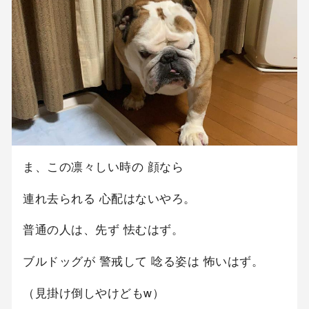
ま、この凛々しい時の 顔なら
連れ去られる 心配はないやろ。
普通の人は、先ず 怯むはず。
ブルドッグが 警戒して 唸る姿は 怖いはず。
（見掛け倒しやけどもw）