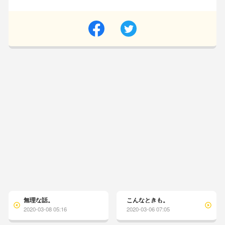
無理な話。
こんなときも。
2020-03-08 05:16
2020-03-06 07:05