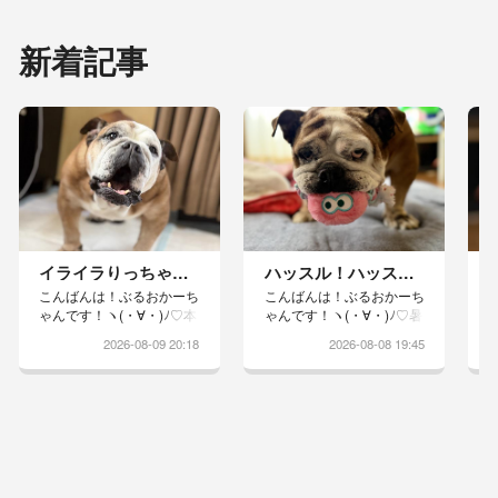
新着記事
イライラりっちゃん。
ハッスル！ハッスル！
こんばんは！ぶるおかーち
こんばんは！ぶるおかーち
ゃんです！ヽ(・∀・)ﾉ♡本
ゃんです！ヽ(・∀・)ﾉ♡暑
日は、出かけずw汚れてい
い夏は、冷房の効いた部屋
2026-08-09 20:18
2026-08-08 19:45
た、りっちゃんのエリカラ
でハッスル！ハッスル！引
カーペット、ブランケット
っ張りっこしてりっちゃん
お洗濯することに寝転ぶ場
のだもんねーと、挑発され
所がないのっ！！と、ちょ
て奪ってやったりwwりっ
いとイライラモードのりっ
ちゃんのイキイキとしたお
ちゃんりっちゃんの場所が
顔がまた愛おしいです♡
ないと怒りますねぇそう思
って、りっちゃんのベッド