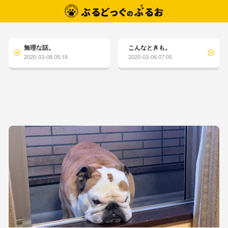
無理な話。
こんなときも。
2020-03-08 05:16
2020-03-06 07:05