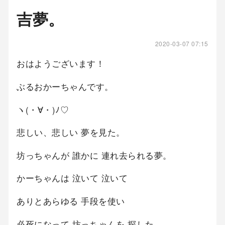
吉夢。
2020-03-07 07:15
おはようございます！
ぶるおかーちゃんです。
ヽ(・∀・)ﾉ♡
悲しい、悲しい 夢を見た。
坊っちゃんが 誰かに 連れ去られる夢。
かーちゃんは 泣いて 泣いて
ありとあらゆる 手段を使い
必死になって 坊っちゃんを 探した。