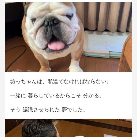
坊っちゃんは、私達でなければならない。
一緒に 暮らしているからこそ 分かる。
そう 認識させられた 夢でした。