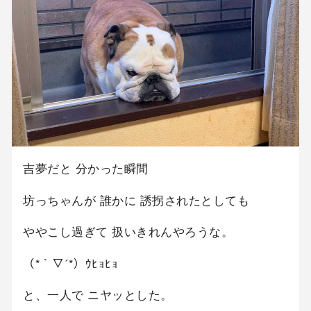
吉夢だと 分かった瞬間
坊っちゃんが 誰かに 誘拐されたとしても
ややこし過ぎて 扱いきれんやろうな。
（*｀▽´*）ｳﾋｮﾋｮ
と、一人で ニヤッとした。