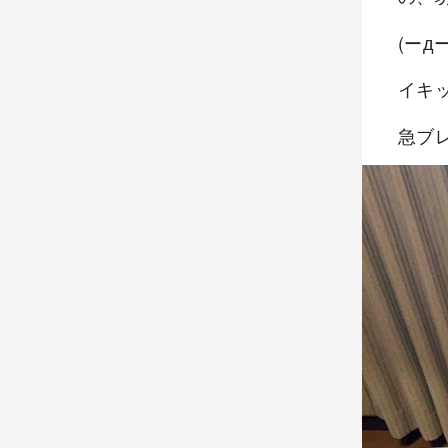
(ーд
イキ
急ブ