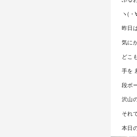
ヽ(・
昨日
気に
どこ
手を
段ボ
沢山
それ
本日の