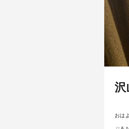
沢
おは
ぶる