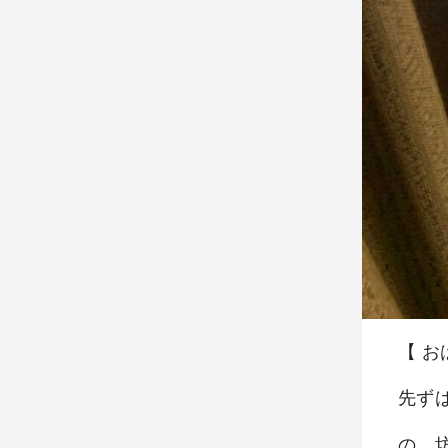
【 
先ず
の、