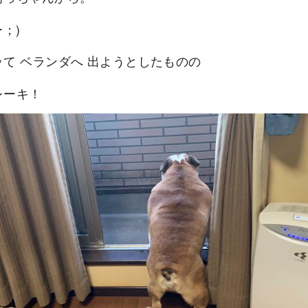
ー；)
ッて ベランダへ 出ようとしたものの
レーキ！