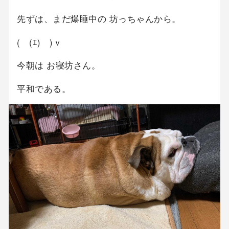
先ずは、まだ爆睡中の 坊っちゃんから。
(￣(ｴ)￣)ｖ
今朝は お寝坊さん。
平和である。