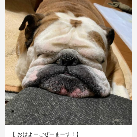
【 おはよーごぜーまーす！】