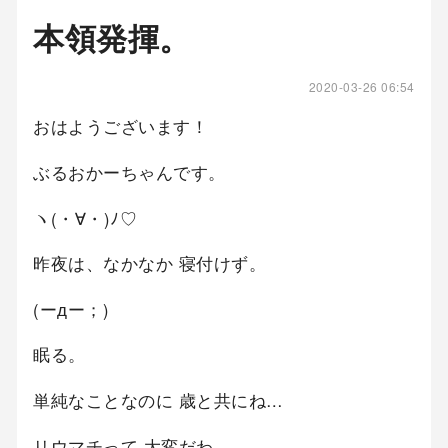
本領発揮。
2020-03-26 06:54
おはようございます！
ぶるおかーちゃんです。
ヽ(・∀・)ﾉ♡
昨夜は、なかなか 寝付けず。
(ーдー；)
眠る。
単純なことなのに 歳と共にね…
リウマチって 大変だわ。