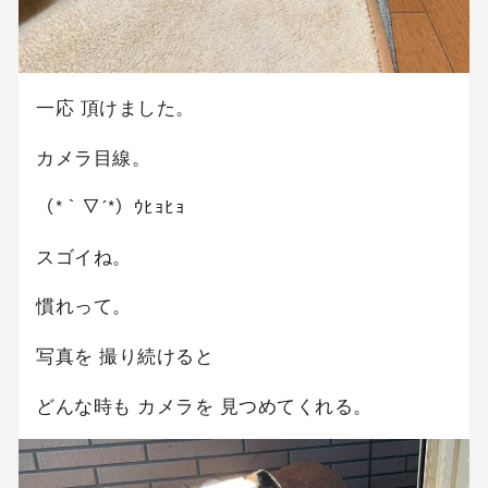
一応 頂けました。
カメラ目線。
（*｀▽´*）ｳﾋｮﾋｮ
スゴイね。
慣れって。
写真を 撮り続けると
どんな時も カメラを 見つめてくれる。