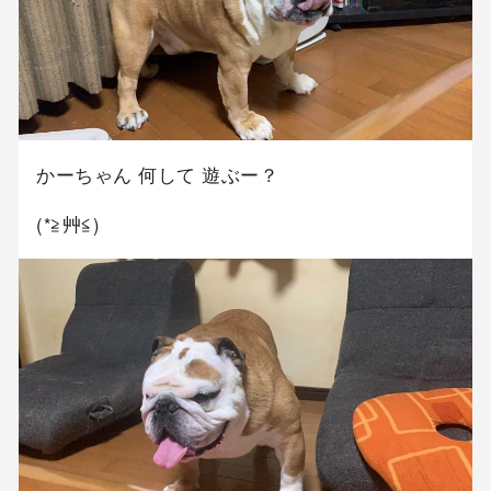
かーちゃん 何して 遊ぶー？
(*≧艸≦)