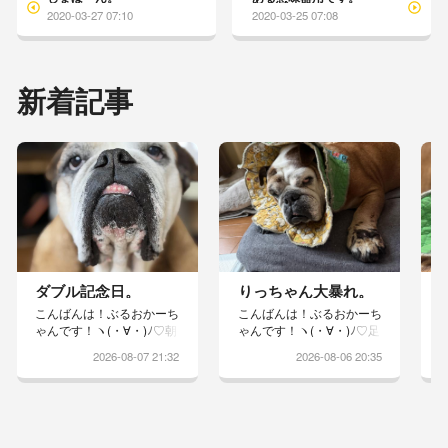
2020-03-27 07:10
2020-03-25 07:08
新着記事
ダブル記念日。
りっちゃん大暴れ。
こんばんは！ぶるおかーち
こんばんは！ぶるおかーち
ゃんです！ヽ(・∀・)ﾉ♡朝
ゃんです！ヽ(・∀・)ﾉ♡足
から沢山のお誕生日メッセ
洗いが嫌で、エリカラが乱
2026-08-07 21:32
2026-08-06 20:35
ージありがとうございます
れるほど大暴れしてくれと
♡8月7日は、かーちゃん
りますwりっちゃんやらな
の誕生日そして結婚記念日
いもんねぇー捕まらないも
でもあります誕生日が結婚
んねぇーと、テーブルの下
記念日だなんてロマンチッ
を潜り抜けそして、自らド