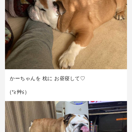
かーちゃんを 枕に お昼寝して♡
(*≧艸≦)