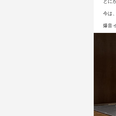
とに
今は
爆音