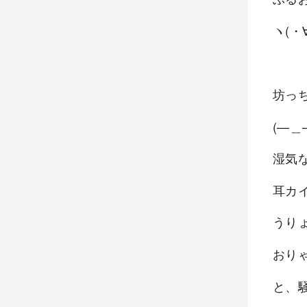
ヽ(・
坊っ
(—＿
湿気
耳カ
うり
おり
と、