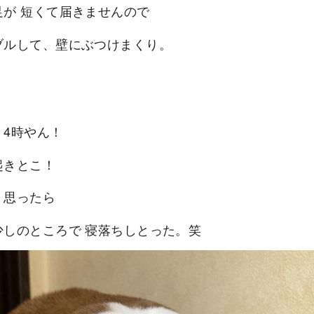
足が 短くて届きませんので
ブルして、壁にぶつけまくり。
、4時やん！
起きとこ！
、思ったら
少しのところで 寝落ちしとった。笑