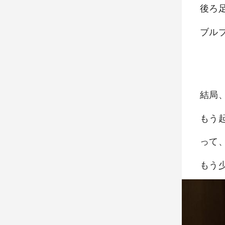
後ろ
ブル
結局
もう
って
もう