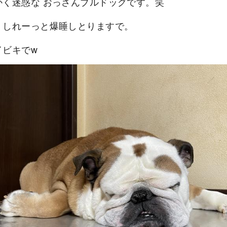
かく迷惑な おっさんブルドッグです。笑
、しれーっと爆睡しとりますで。
イビキでw