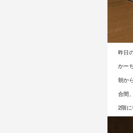
昨日
かー
朝か
合間
2階