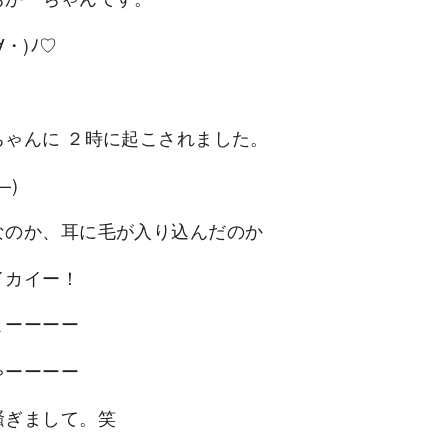
∀・)ﾉ♡
ちゃんに ２時に起こされました。
—)
なのか、耳に毛が入り込んだのか
イカイー！
ょーーーー
ゃーーーー
騒ぎまして。笑