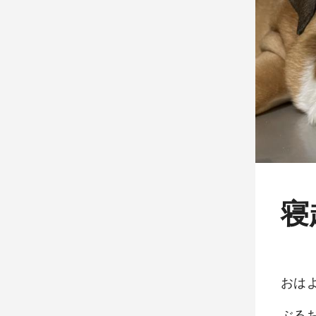
寝
おは
ぶる