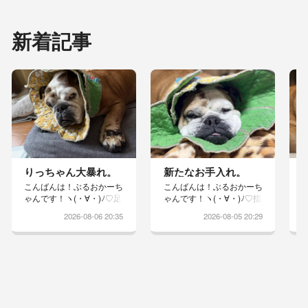
新着記事
りっちゃん大暴れ。
新たなお手入れ。
こんばんは！ぶるおかーち
こんばんは！ぶるおかーち
ゃんです！ヽ(・∀・)ﾉ♡足
ゃんです！ヽ(・∀・)ﾉ♡指
洗いが嫌で、エリカラが乱
の間がスッキリしないりっ
2026-08-06 20:35
2026-08-05 20:29
れるほど大暴れしてくれと
ちゃんは昨日の夜から、寝
りますwりっちゃんやらな
る前に消毒液で足を洗うこ
いもんねぇー捕まらないも
とになりましたドライヤー
んねぇーと、テーブルの下
は苦手で怒るのでしっかり
を潜り抜けそして、自らド
タオルドライしています舐
アを開けて逃げていくかー
めないようにエリカラ着け
ちゃん追いかけ回して必死
ると途端におブスになりま
最後は部屋の隅に追い込み
すwこれで良くなるといい