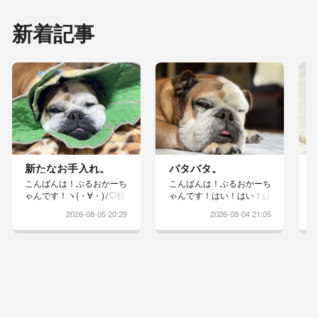
新着記事
新たなお手入れ。
バタバタ。
こんばんは！ぶるおかーち
こんばんは！ぶるおかーち
ゃんです！ヽ(・∀・)ﾉ♡指
ゃんです！はい！はい！は
の間がスッキリしないりっ
い！かーちゃん主婦に戻っ
2026-08-05 20:29
2026-08-04 21:05
ちゃんは昨日の夜から、寝
て頑張っておりますしっか
る前に消毒液で足を洗うこ
り遊んだので、ちょっとだ
とになりましたドライヤー
け頑張りますwえへ♡相変
は苦手で怒るのでしっかり
わらず、今日もバタバタし
タオルドライしています舐
た1日だったのですが…土
めないようにエリカラ着け
曜日お友達と夏フェスのフ
ると途端におブスになりま
ィナーレ花火見に行き…花
すwこれで良くなるといい
火見たら帰ればええのに、
なぁ台風の影響か、風が出
街に繰り出し…夜更かしし