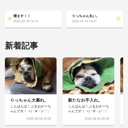
寝ます！！
りっちゃん丸い。
2025-03-18 14:14
2025-03-16 16:47
新着記事
りっちゃん大暴れ。
新たなお手入れ。
こんばんは！ぶるおかーち
こんばんは！ぶるおかーち
ゃんです！ヽ(・∀・)ﾉ♡足
ゃんです！ヽ(・∀・)ﾉ♡指
洗いが嫌で、エリカラが乱
の間がスッキリしないりっ
2026-08-06 20:35
2026-08-05 20:29
れるほど大暴れしてくれと
ちゃんは昨日の夜から、寝
りますwりっちゃんやらな
る前に消毒液で足を洗うこ