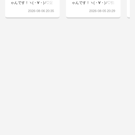
ゃんです！ヽ(・∀・)ﾉ♡足
ゃんです！ヽ(・∀・)ﾉ♡指
洗いが嫌で、エリカラが乱
の間がスッキリしないりっ
2026-08-06 20:35
2026-08-05 20:29
れるほど大暴れしてくれと
ちゃんは昨日の夜から、寝
りますwりっちゃんやらな
る前に消毒液で足を洗うこ
いもんねぇー捕まらないも
とになりましたドライヤー
んねぇーと、テーブルの下
は苦手で怒るのでしっかり
を潜り抜けそして、自らド
タオルドライしています舐
アを開けて逃げていくかー
めないようにエリカラ着け
ちゃん追いかけ回して必死
ると途端におブスになりま
最後は部屋の隅に追い込み
すwこれで良くなるといい
洗われますw汗腺が多いと
なぁ台風の影響か、風が出
診断されてるりっちゃん指
てきました！窓を開けると
の間は、ねちょねちょどう
風が通って涼しいですカラ
にかして舐めようとし、エ
ッとした暑さが続いている
リカラも上手に脱いでしま
のでりっちゃんの指間炎も
うときもあ...
カラッとし...