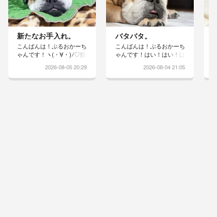
新たなお手入れ。
バタバタ。
こんばんは！ぶるおかーち
こんばんは！ぶるおかーち
ゃんです！ヽ(・∀・)ﾉ♡指
ゃんです！はい！はい！は
の間がスッキリしないりっ
い！かーちゃん主婦に戻っ
2026-08-05 20:29
2026-08-04 21:05
ちゃんは昨日の夜から、寝
て頑張っておりますしっか
る前に消毒液で足を洗うこ
り遊んだので、ちょっとだ
とになりましたドライヤー
け頑張りますwえへ♡相変
は苦手で怒るのでしっかり
わらず、今日もバタバタし
タオルドライしています舐
た1日だったのですが…土
めないようにエリカラ着け
曜日お友達と夏フェスのフ
ると途端におブスになりま
ィナーレ花火見に行き…花
すwこれで良くなるといい
火見たら帰ればええのに、
なぁ台風の影響か、風が出
街に繰り出し…夜更かしし
てきました！窓を開けると
たまま、日曜日に飛行機に
風が通って涼しいですカラ
飛び乗り東京で一日遊び一
ッとした暑さが続いている
人早起きしてスカイツリー
のでりっちゃんの指間炎も
を撮影し失敗に終わり…浅
カラッとし...
草観光して、電...