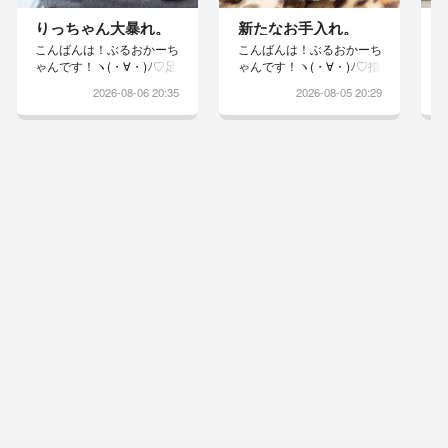
りっちゃん大暴れ。
新たなお手入れ。
こんばんは！ぶるおかーち
こんばんは！ぶるおかーち
ゃんです！ヽ(・∀・)ﾉ♡足
ゃんです！ヽ(・∀・)ﾉ♡指
洗いが嫌で、エリカラが乱
の間がスッキリしないりっ
2026-08-06 20:35
2026-08-05 20:29
れるほど大暴れしてくれと
ちゃんは昨日の夜から、寝
りますwりっちゃんやらな
る前に消毒液で足を洗うこ
いもんねぇー捕まらないも
とになりましたドライヤー
んねぇーと、テーブルの下
は苦手で怒るのでしっかり
を潜り抜けそして、自らド
タオルドライしています舐
アを開けて逃げていくかー
めないようにエリカラ着け
ちゃん追いかけ回して必死
ると途端におブスになりま
最後は部屋の隅に追い込み
すwこれで良くなるといい
洗われますw汗腺が多いと
なぁ台風の影響か、風が出
診断されてるりっちゃん指
てきました！窓を開けると
の間は、ねちょねちょどう
風が通って涼しいですカラ
にかして舐めようとし、エ
ッとした暑さが続いている
リカラも上手に脱いでしま
のでりっちゃんの指間炎も
うときもあ...
カラッとし...