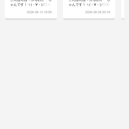
ゃんです！ヽ(・∀・)ﾉ♡り
ゃんです！ヽ(・∀・)ﾉ♡本
っちゃん、指間炎が爆発全
日は、出かけずw汚れてい
2026-08-10 18:59
2026-08-09 20:18
部絞ってやると治りも早い
た、りっちゃんのエリカラ
けど痛がりながらも我慢す
カーペット、ブランケット
る、りっちゃんを見て…か
お洗濯することに寝転ぶ場
ーちゃんまたしても心を鬼
所がないのっ！！と、ちょ
に出来ず…心を鬼にした方
いとイライラモードのりっ
が良いのは分かってるけ
ちゃんりっちゃんの場所が
ど、消毒して様子見ですね
ないと怒りますねぇそう思
エリカラ生活もストレスな
って、りっちゃんのベッド
るしね引き続き、消毒頑張
は洗わずに残しておいたん
ろうね！
ですが…カーペット敷いた
ら、音も立てずにごろーん
したりっちゃんエリカラも
すぐに乾いた♡撮らないで
よ！と、睨...