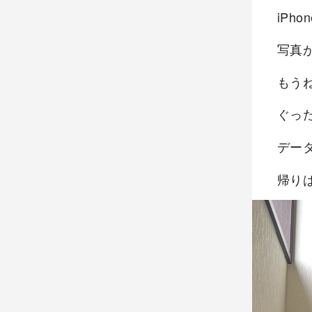
iPh
写真
もう
ぐっ
デー
帰り