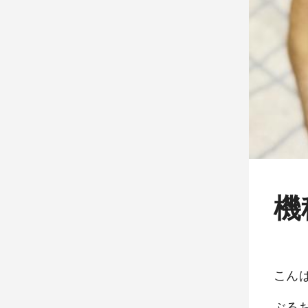
機
こん
ぶる