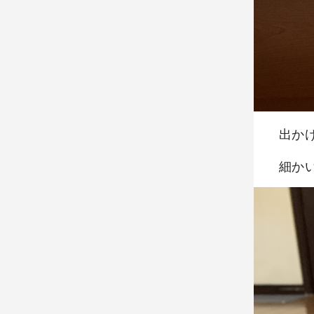
出か
細か