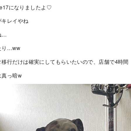
one17になりましたよ♡
がキレイやね
ね…
たり…ww
タ移行だけは確実にしてもらいたいので、店舗で4時間
は真っ暗w