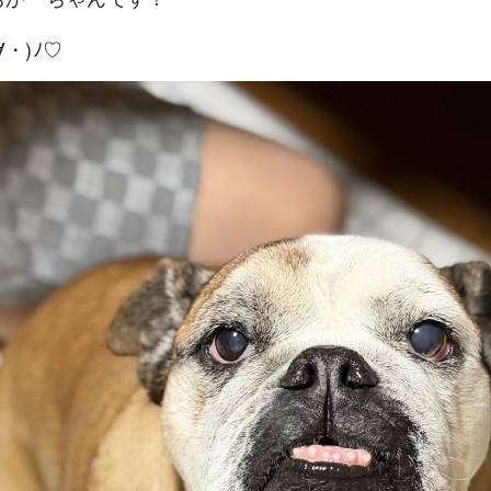
∀・)ﾉ♡