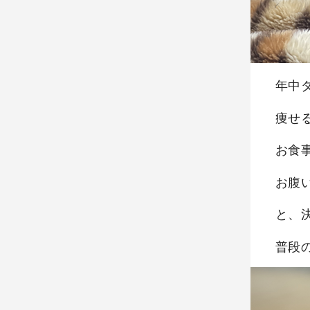
年中
痩せ
お食
お腹
と、
普段