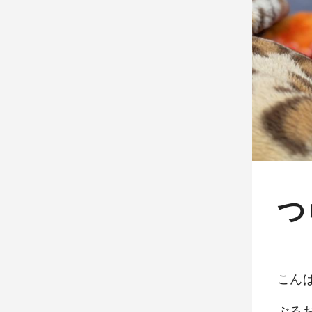
つ
こん
ぶる