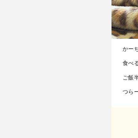
かー
食べ
ご飯
つら