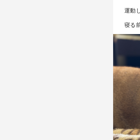
運動
寝る