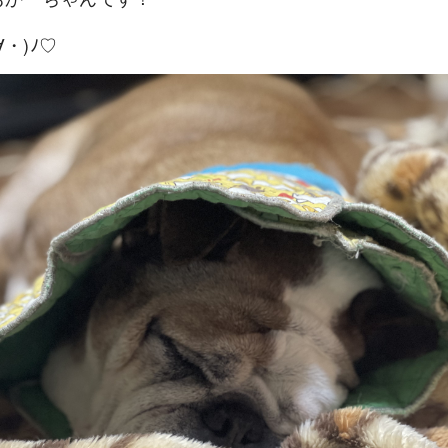
∀・)ﾉ♡