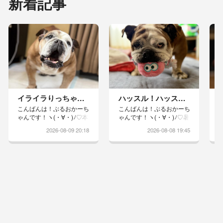
新着記事
イライラりっちゃん。
ハッスル！ハッスル！
こんばんは！ぶるおかーち
こんばんは！ぶるおかーち
ゃんです！ヽ(・∀・)ﾉ♡本
ゃんです！ヽ(・∀・)ﾉ♡暑
日は、出かけずw汚れてい
い夏は、冷房の効いた部屋
2026-08-09 20:18
2026-08-08 19:45
た、りっちゃんのエリカラ
でハッスル！ハッスル！引
カーペット、ブランケット
っ張りっこしてりっちゃん
お洗濯することに寝転ぶ場
のだもんねーと、挑発され
所がないのっ！！と、ちょ
て奪ってやったりwwりっ
いとイライラモードのりっ
ちゃんのイキイキとしたお
ちゃんりっちゃんの場所が
顔がまた愛おしいです♡
ないと怒りますねぇそう思
って、りっちゃんのベッド
は洗わずに残しておいたん
ですが…カーペット敷いた
ら、音も立てずにごろーん