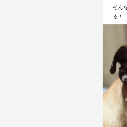
そん
る！