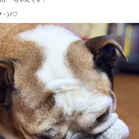
∀・)ﾉ♡