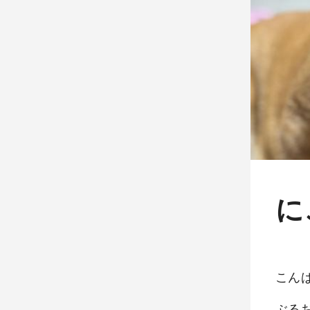
に
こん
ぶる