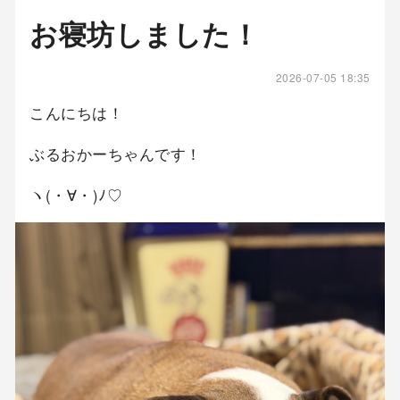
お寝坊しました！
2026-07-05 18:35
こんにちは！
ぶるおかーちゃんです！
ヽ(・∀・)ﾉ♡