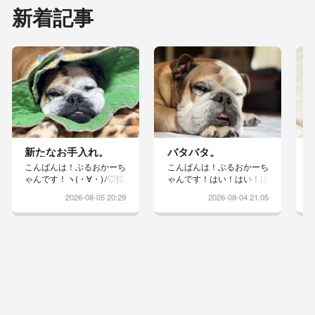
新着記事
新たなお手入れ。
バタバタ。
こんばんは！ぶるおかーち
こんばんは！ぶるおかーち
ゃんです！ヽ(・∀・)ﾉ♡指
ゃんです！はい！はい！は
の間がスッキリしないりっ
い！かーちゃん主婦に戻っ
2026-08-05 20:29
2026-08-04 21:05
ちゃんは昨日の夜から、寝
て頑張っておりますしっか
る前に消毒液で足を洗うこ
り遊んだので、ちょっとだ
とになりましたドライヤー
け頑張りますwえへ♡相変
は苦手で怒るのでしっかり
わらず、今日もバタバタし
タオルドライしています舐
た1日だったのですが…土
めないようにエリカラ着け
曜日お友達と夏フェスのフ
ると途端におブスになりま
ィナーレ花火見に行き…花
すwこれで良くなるといい
火見たら帰ればええのに、
なぁ台風の影響か、風が出
街に繰り出し…夜更かしし
てきました！窓を開けると
たまま、日曜日に飛行機に