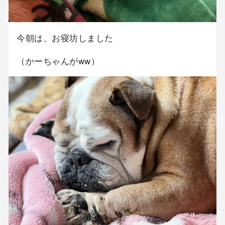
今朝は、お寝坊しました
（かーちゃんがww）