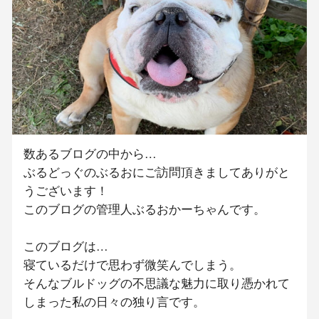
数あるブログの中から…
ぶるどっぐのぶるおにご訪問頂きましてありがと
うございます！
このブログの管理人ぶるおかーちゃんです。
このブログは…
寝ているだけで思わず微笑んでしまう。
そんなブルドッグの不思議な魅力に取り憑かれて
しまった私の日々の独り言です。