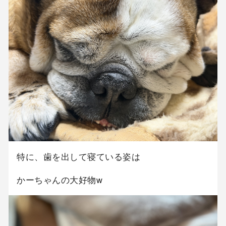
特に、歯を出して寝ている姿は
かーちゃんの大好物w