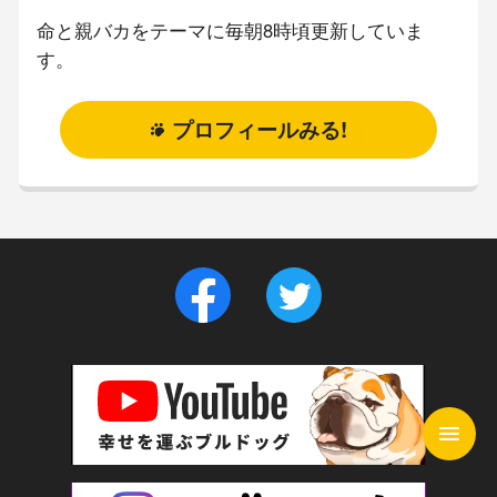
命と親バカをテーマに毎朝8時頃更新していま
す。
プロフィールみる!